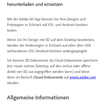
herunterladen und einsetzen
Mit der Adobe XD App können Sie Ihre Designs und
Prototypen in Echtzeit auf iOS- und Android-Geräten
testen.
Wenn Sie Ihr Design mit XD auf dem Desktop bearbeiten,
werden die Änderungen in Echtzeit auf allen über USB
verbundenen iOS-/Android-Geräten widergespiegelt.
Sie können XD Dokumente als Cloud-Dokumente speichern
(ein neuer nativer Dateityp, auf den online oder offline
direkt von XD aus zugegriffen werden kann) und diese
dann im Bereich
Cloud-Dokumente
auf
assets.adobe.com
abrufen.
Allgemeine Informationen