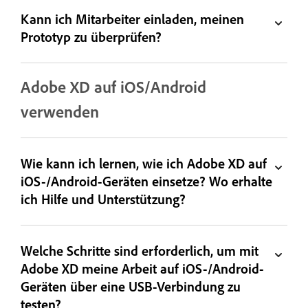
Kann ich Mitarbeiter einladen, meinen
Prototyp zu überprüfen?
Adobe XD auf iOS/Android
verwenden
Wie kann ich lernen, wie ich Adobe XD auf
iOS-/Android-Geräten einsetze? Wo erhalte
ich Hilfe und Unterstützung?
Welche Schritte sind erforderlich, um mit
Adobe XD meine Arbeit auf iOS-/Android-
Geräten über eine USB-Verbindung zu
testen?