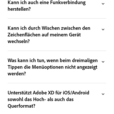
Kann ich auch eine Funkverbindung
herstellen?
Kann ich durch Wischen zwischen den
Zeichenflächen auf meinem Gerät
wechseln?
Was kann ich tun, wenn beim dreimaligen
Tippen die Menüoptionen nicht angezeigt
werden?
Unterstützt Adobe XD für iOS/Android
sowohl das Hoch- als auch das
Querformat?