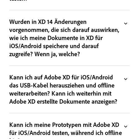
Wurden in XD 14 Änderungen
vorgenommen, die sich darauf auswirken,
wie ich meine Dokumente in XD für
iOS/Android speichere und darauf
zugreife? Wenn ja, welche?
Kann ich auf Adobe XD für iOS/Android
das USB-Kabel herausziehen und offline
weiterarbeiten? Kann ich weiterhin mit
Adobe XD erstellte Dokumente anzeigen?
Kann ich meine Prototypen mit Adobe XD
für iOS/Android testen, während ich offline