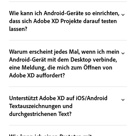
Wie kann ich Android-Geräte so einrichten,
dass sich Adobe XD Projekte darauf testen
lassen?
Warum erscheint jedes Mal, wenn ich mein
Android-Gerät mit dem Desktop verbinde,
eine Meldung, die mich zum Öffnen von
Adobe XD auffordert?
Unterstützt Adobe XD auf iOS/Android
Textauszeichnungen und
durchgestrichenen Text?