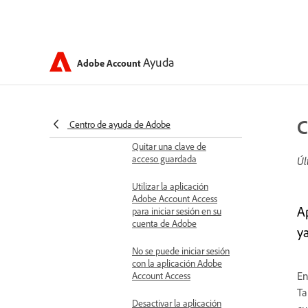
Información general sobre
las claves de acceso
Ayuda
Adobe Account
Iniciar sesión con su
cuenta de redes sociales
Utilizar claves de acceso
para su cuenta de Adobe
C
Centro de ayuda de Adobe
Quitar una clave de
acceso guardada
Úl
Utilizar la aplicación
Adobe Account Access
A
para iniciar sesión en su
cuenta de Adobe
y
No se puede iniciar sesión
con la aplicación Adobe
En
Account Access
Ta
Desactivar la aplicación