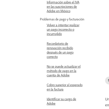
Información sobre el IVA
en las suscripciones de
Adobe en México
Problemas de pago y facturación
Volver a intentar realizar
un pago incorrecto o
incumplido
Recordatorio de
renovación recibido
después de un pago
correcto
No se puede actualizar el
método de pago en la
cuenta de Adobe
Cobro superior al esperado
en la factura
Un
Identificar su cargo de
Adobe
en