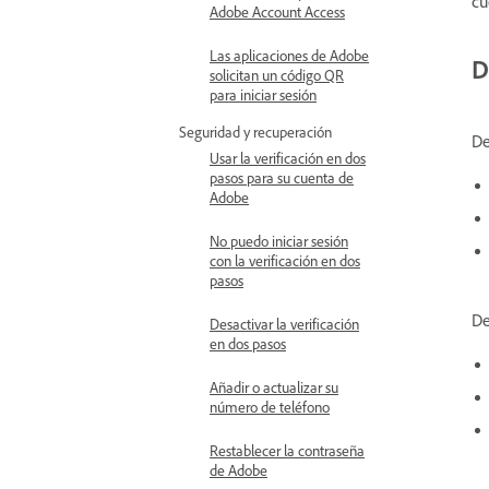
cu
Adobe Account Access
Las aplicaciones de Adobe
D
solicitan un código QR
para iniciar sesión
Seguridad y recuperación
De
Usar la verificación en dos
pasos para su cuenta de
Adobe
No puedo iniciar sesión
con la verificación en dos
pasos
De
Desactivar la verificación
en dos pasos
Añadir o actualizar su
número de teléfono
Restablecer la contraseña
de Adobe