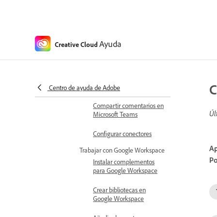
Compartir bibliotecas
en Microsoft Word y
PowerPoint
Compartir recursos de
Ayuda
Creative Cloud
Creative Cloud en
Microsoft Teams
Compartir recursos de
C
Creative Cloud
Centro de ayuda de Adobe
Compartir comentarios en
Úl
Microsoft Teams
Configurar conectores
Ap
Trabajar con Google Workspace
Po
Instalar complementos
para Google Workspace
Crear bibliotecas en
Google Workspace