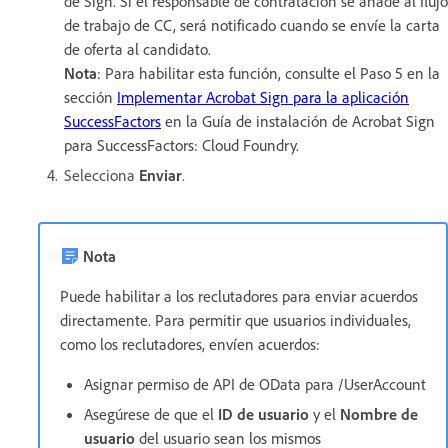
de Sign. Si el responsable de contratación se añade al flujo
de trabajo de CC, será notificado cuando se envíe la carta
de oferta al candidato.
Nota
: Para habilitar esta función, consulte el Paso 5 en la
sección
Implementar Acrobat Sign para la aplicación
SuccessFactors
en la Guía de instalación de Acrobat Sign
para SuccessFactors: Cloud Foundry.
Selecciona
Enviar
.
Nota
Puede habilitar a los reclutadores para enviar acuerdos
directamente. Para permitir que usuarios individuales,
como los reclutadores, envíen acuerdos:
Asignar permiso de API de OData para /UserAccount
Asegúrese de que el
ID de usuario
y el
Nombre de
usuario
del usuario sean los mismos