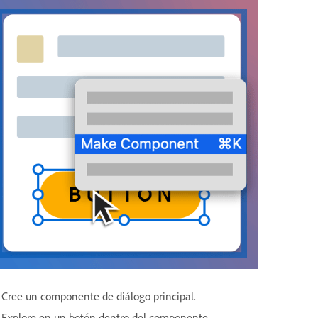
Cree un componente de diálogo principal.
Explore en un botón dentro del componente.