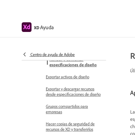
Compartir especificaciones de
diseño
Ver e inspeccionar
Ayuda
XD
especificaciones de diseño
Navegar por las especificaciones
de diseño
R
Centro de ayuda de Adobe
Revisar y comentar
especificaciones de diseño
Úl
Exportar activos de diseño
Exportar y descargar recursos
A
desde especificaciones de diseño
Grupos compartidos para
La
empresas
es
Hacer copias de seguridad de
ch
recursos de XD y transferirlos
co