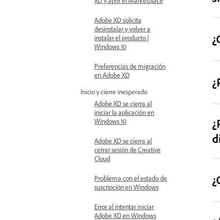
XD y abrir el Marketplace
Adobe XD solicita
desinstalar y volver a
¿
instalar el producto |
Windows 10
Preferencias de migración
en Adobe XD
¿
Inicio y cierre inesperado
Adobe XD se cierra al
iniciar la aplicación en
¿
Windows 10
d
Adobe XD se cierra al
cerrar sesión de Creative
Cloud
¿
Problema con el estado de
suscripción en Windows
Error al intentar iniciar
Adobe XD en Windows