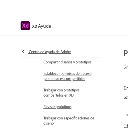
Crear vínculos de anclaje en
Adobe XD
Crear hipervínculos
Ayuda
XD
Previsualizar diseños y prototipos
Compartir, exportar y revisar
Compartir mesas de trabajo
P
seleccionadas
Centro de ayuda de Adobe
Compartir diseños y prototipos
Úl
Establecer permisos de acceso
para enlaces compartibles
E
Trabajar con prototipos
compartidos en XD
l
Revisar prototipos
La
Trabajar con especificaciones de
diseño
Ed