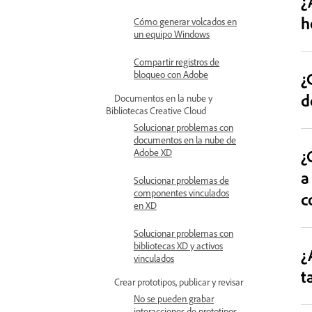
¿
h
Cómo generar volcados en
un equipo Windows
Compartir registros de
¿
bloqueo con Adobe
d
Documentos en la nube y
Bibliotecas Creative Cloud
Solucionar problemas con
documentos en la nube de
¿
Adobe XD
a
Solucionar problemas de
componentes vinculados
c
en XD
Solucionar problemas con
bibliotecas XD y activos
¿
vinculados
t
Crear prototipos, publicar y revisar
No se pueden grabar
interacciones de prototipos