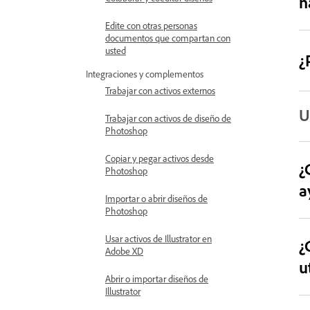
n
Edite con otras personas
documentos que compartan con
usted
¿
Integraciones y complementos
Trabajar con activos externos
U
Trabajar con activos de diseño de
Photoshop
Copiar y pegar activos desde
¿
Photoshop
a
Importar o abrir diseños de
Photoshop
Usar activos de Illustrator en
¿
Adobe XD
u
Abrir o importar diseños de
Illustrator