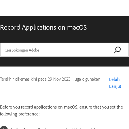
Record Applications on macOS
Terakhir dikemas kini pada
29 Nov 2023
|
Juga digunakan pada Captivate
Lebih
Lanjut
Before you record applications on macOS, ensure that you set the
following preference: