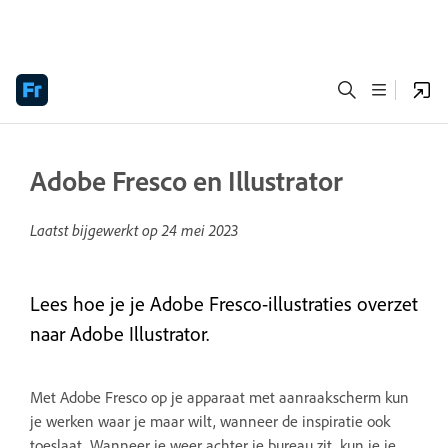
Adobe Fresco en Illustrator
Laatst bijgewerkt op
24 mei 2023
Lees hoe je je Adobe Fresco-illustraties overzet
naar Adobe Illustrator.
Met Adobe Fresco op je apparaat met aanraakscherm kun
je werken waar je maar wilt, wanneer de inspiratie ook
toeslaat. Wanneer je weer achter je bureau zit, kun je je