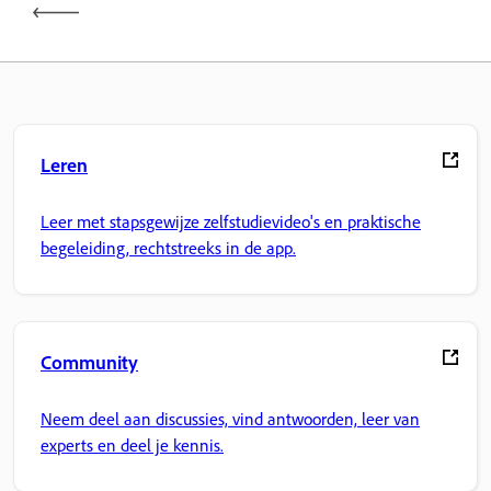
Leren
Leer met stapsgewijze zelfstudievideo's en praktische
begeleiding, rechtstreeks in de app.
Community
Neem deel aan discussies, vind antwoorden, leer van
experts en deel je kennis.