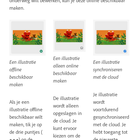
onderweg wilt bewerken, kun je deze offline beschikbaar
maken.
Een illustratie
Een illustratie
Een illustratie
alleen online
offline
synchroniseren
beschikbaar
beschikbaar
met de cloud
maken
maken
Je illustratie
De illustratie
Als je een
wordt
wordt alleen
illustratie offline
voortdurend
opgeslagen in
beschikbaar wilt
gesynchroniseerd
de cloud. Je
maken, tik je op
met de cloud. Je
kunt ervoor
de drie puntjes (
hebt toegang tot
kiezen om de
) op de
de nieuwste