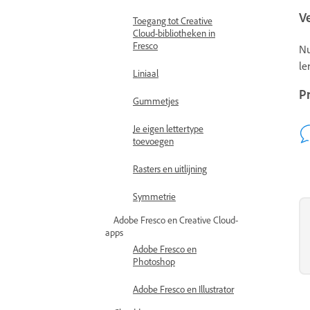
V
Toegang tot Creative
Cloud-bibliotheken in
Fresco
Nu
le
Liniaal
P
Gummetjes
Je eigen lettertype
toevoegen
Rasters en uitlijning
Symmetrie
Adobe Fresco en Creative Cloud-
apps
Adobe Fresco en
Photoshop
Adobe Fresco en Illustrator