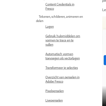
pa
Content Credentials in
Fresco
Le
Tekenen, schilderen, animeren en
delen
Lagen
Gebruik hulpmiddelen om
vormen te trace en te
vullen
Automatisch vormen
toevoegen als vectorlagen
Transformeer je selecties
Overzicht van penselen in
Adobe Fresco
Pixelpenselen
Livepenselen