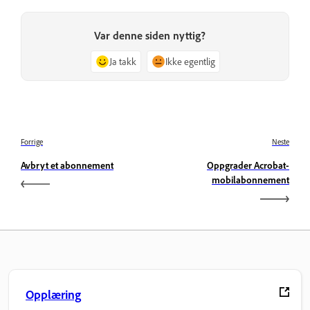
Var denne siden nyttig?
Ja takk
Ikke egentlig
Forrige
Neste
Avbryt et abonnement
Oppgrader Acrobat-
mobilabonnement
Opplæring