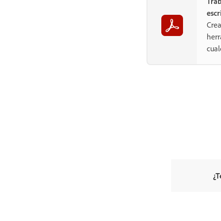
Trab
escr
Crea
herr
cual
¿T