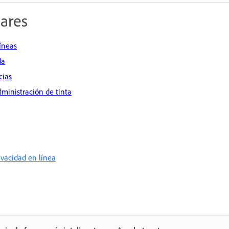
lares
íneas
da
cias
dministración de tinta
rivacidad en línea