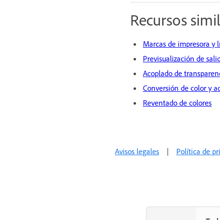
Recursos simi
Marcas de impresora y l
Previsualización de sali
Acoplado de transparen
Conversión de color y a
Reventado de colores
Avisos legales
|
Política de p