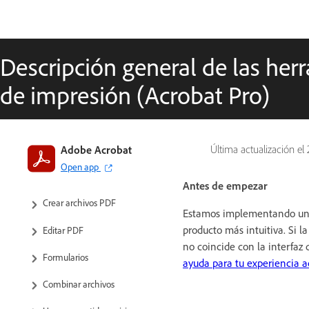
Descripción general de las her
de impresión (Acrobat Pro)
Introducción a Acrobat
Adobe Acrobat
Última actualización el
Open app
Espacio de trabajo
Antes de empezar
Crear archivos PDF
Estamos implementando una
producto más intuitiva. Si l
Editar PDF
no coincide con la interfaz 
Formularios
ayuda para tu experiencia a
Combinar archivos