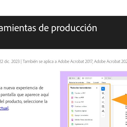
ramientas de producción
22 dic. 2023
|
También se aplica a Adobe Acrobat 2017, Adobe Acrobat 20
 nueva experiencia de
a pantalla que aparece aquí
del producto, seleccione la
ctual
.