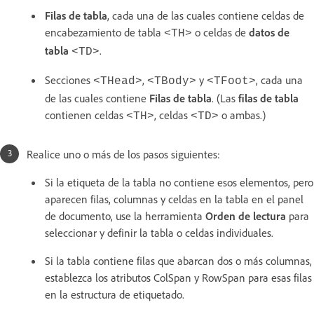
Filas de tabla
, cada una de las cuales contiene celdas de
encabezamiento de tabla
o celdas de
datos de
<TH>
tabla
.
<TD>
Secciones
,
y
, cada una
<THead>
<TBody>
<TFoot>
de las cuales contiene
Filas de tabla
. (Las
filas de tabla
contienen celdas
, celdas
o ambas.)
<TH>
<TD>
Realice uno o más de los pasos siguientes:
Si la etiqueta de la tabla no contiene esos elementos, pero
aparecen filas, columnas y celdas en la tabla en el panel
de documento, use la herramienta
Orden de lectura
para
seleccionar y definir la tabla o celdas individuales.
Si la tabla contiene filas que abarcan dos o más columnas,
establezca los atributos ColSpan y RowSpan para esas filas
en la estructura de etiquetado.