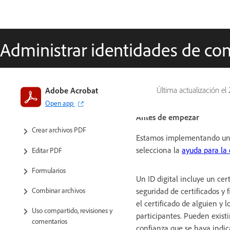
Administrar identidades de con
Introducción a Acrobat
Adobe Acrobat
Última actualización el
Open app
Espacio de trabajo
Antes de empezar
Crear archivos PDF
Estamos implementando una n
selecciona la
ayuda para la 
Editar PDF
Formularios
Un ID digital incluye un cer
Combinar archivos
seguridad de certificados y 
el certificado de alguien y 
Uso compartido, revisiones y
participantes. Pueden exist
comentarios
confianza que se haya indica