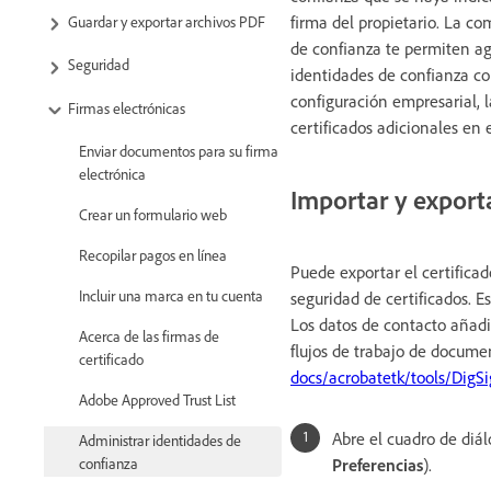
firma del propietario. La c
Guardar y exportar archivos PDF
de confianza te permiten agi
Seguridad
identidades de confianza con
configuración empresarial, 
Firmas electrónicas
certificados adicionales en e
Enviar documentos para su firma
electrónica
Importar y exporta
Crear un formulario web
Recopilar pagos en línea
Puede exportar el certificad
Incluir una marca en tu cuenta
seguridad de certificados. E
Los datos de contacto añad
Acerca de las firmas de
flujos de trabajo de docume
certificado
docs/acrobatetk/tools/DigS
Adobe Approved Trust List
Abre el cuadro de diá
Administrar identidades de
confianza
Preferencias
).