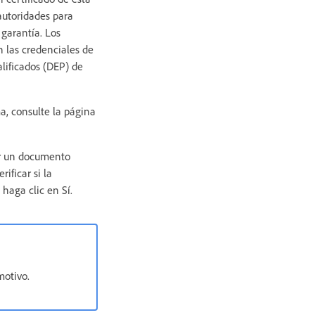
autoridades para
 garantía. Los
n las credenciales de
alificados (DEP) de
a, consulte la página
ear un documento
ificar si la
 haga clic en Sí.
motivo.