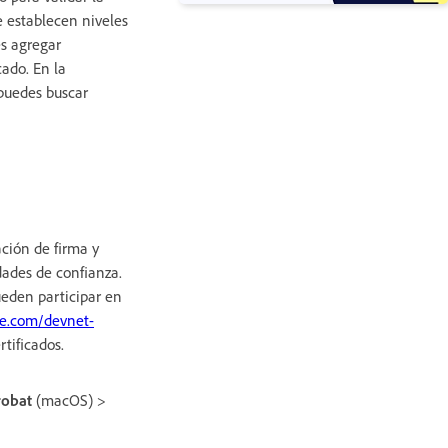
e establecen niveles
es agregar
cado. En la
 puedes buscar
ación de firma y
idades de confianza.
eden participar en
e.com/devnet-
tificados.
obat
(macOS) >