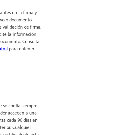
pantes en la firma y
chivo o documento
e validación de firma.
cite la información
 documento. Consulta
html
para obtener
ue se confía siempre
eader acceden a una
anza cada 90
días en
terior. Cualquier
 certificado de esta