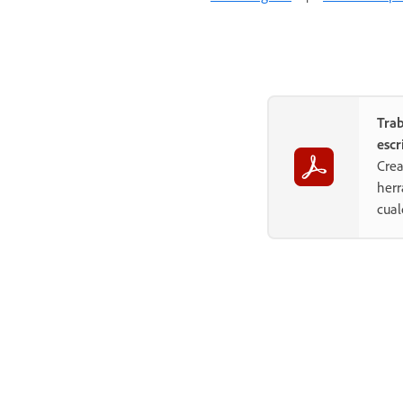
Trab
escr
Crea
herr
cual