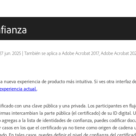
fianza
27 jun. 2025
|
También se aplica a Adobe Acrobat 2017, Adobe Acrobat 20
ueva experiencia de producto más intuitiva. Si ves otra interfaz de
experiencia actual.
.
tificado con una clave pública y una privada. Los participantes en flu
firmas intercambian la parte pública (el certificado) de su ID digital.
lo agregas a la lista de identidades de confianza, puedes codificar do
ir casos en los que el certificado ya no tiene como origen de cadena 
do. En tales casos, puedes definir el nivel de confianza del certificad