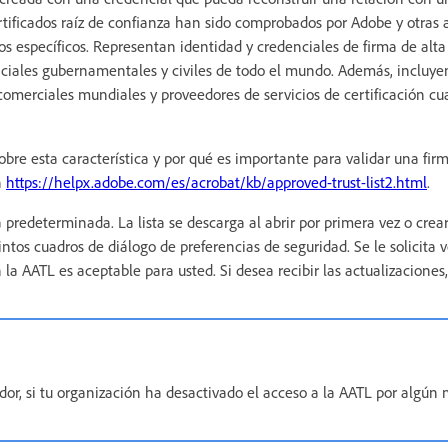
ertificados raíz de confianza han sido comprobados por Adobe y otras 
cos específicos. Representan identidad y credenciales de firma de alta
nciales gubernamentales y civiles de todo el mundo. Además, incluye
comerciales mundiales y proveedores de servicios de certificación cu
bre esta característica y por qué es importante para validar una firm
n
https://helpx.adobe.com/es/acrobat/kb/approved-trust-list2.html
.
 predeterminada. La lista se descarga al abrir por primera vez o cr
intos cuadros de diálogo de preferencias de seguridad. Se le solicita ver
la AATL es aceptable para usted. Si desea recibir las actualizaciones,
dor, si tu organización ha desactivado el acceso a la AATL por algún 