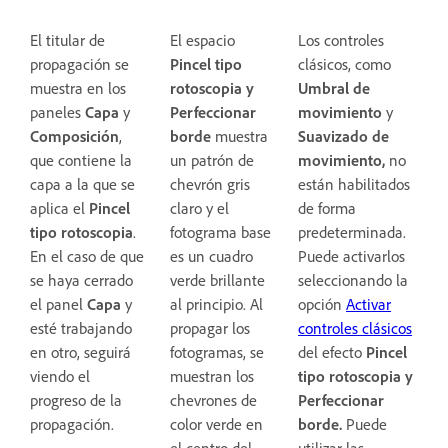
El titular de
El espacio
Los controles
propagación se
Pincel tipo
clásicos, como
muestra en los
rotoscopia y
Umbral de
paneles
Capa
y
Perfeccionar
movimiento
y
Composición
,
borde
muestra
Suavizado de
que contiene la
un patrón de
movimiento,
no
capa a la que se
chevrón gris
están habilitados
aplica el
Pincel
claro y el
de forma
tipo rotoscopia
.
fotograma base
predeterminada.
En el caso de que
es un cuadro
Puede activarlos
se haya cerrado
verde brillante
seleccionando la
el panel
Capa
y
al principio. Al
opción
Activar
esté trabajando
propagar los
controles clásicos
en otro, seguirá
fotogramas, se
del efecto
Pincel
viendo el
muestran los
tipo rotoscopia y
progreso de la
chevrones de
Perfeccionar
propagación.
color verde en
borde.
Puede