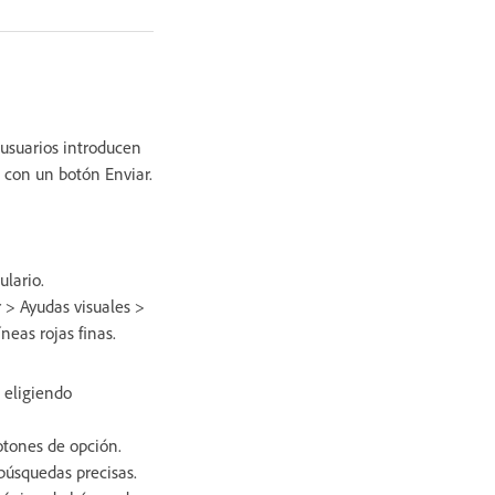
usuarios introducen
con un botón Enviar.
lario.
r > Ayudas visuales >
neas rojas finas.
 eligiendo
botones de opción.
búsquedas precisas.