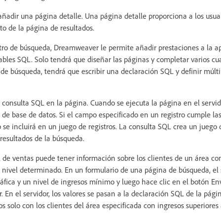
adir una página detalle. Una página detalle proporciona a los usu
to de la página de resultados.
tro de búsqueda, Dreamweaver le permite añadir prestaciones a la a
riables SQL. Solo tendrá que diseñar las páginas y completar varios cu
de búsqueda, tendrá que escribir una declaración SQL y definir múlti
consulta SQL en la página. Cuando se ejecuta la página en el servi
a de base de datos. Si el campo especificado en un registro cumple la
o se incluirá en un juego de registros. La consulta SQL crea un juego 
resultados de la búsqueda.
l de ventas puede tener información sobre los clientes de un área co
n nivel determinado. En un formulario de una página de búsqueda, el
fica y un nivel de ingresos mínimo y luego hace clic en el botón Env
r. En el servidor, los valores se pasan a la declaración SQL de la pági
os solo con los clientes del área especificada con ingresos superiores 