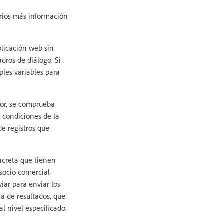
arios más información
plicación web sin
adros de diálogo. Si
ples variables para
dor, se comprueba
s condiciones de la
de registros que
ncreta que tienen
 socio comercial
iar para enviar los
na de resultados, que
al nivel especificado.