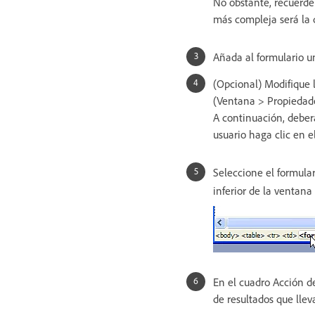
No obstante, recuerd
más compleja será la 
Añada al formulario u
(Opcional) Modifique 
(Ventana > Propiedade
A continuación, deber
usuario haga clic en e
Seleccione el formular
inferior de la ventan
En el cuadro Acción de
de resultados que llev