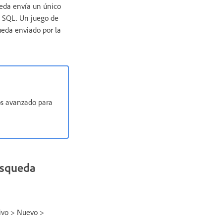
ueda envía un único
s SQL. Un juego de
ueda enviado por la
ros avanzado para
búsqueda
hivo > Nuevo >