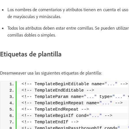
Los nombres de comentarios y atributos tienen en cuenta el uso
de mayúsculas y minúsculas.
Todos los atributos deben estar entre comillas. Se pueden utilizar
comillas dobles o simples.
Etiquetas de plantilla
Dreamweaver usa las siguientes etiquetas de plantilla:
<
!-- TemplateBeginEditable name=
"..."
 --
>
<
!-- TemplateEndEditable --
>
<
!-- TemplateParam name=
"..."
 type=
"..."
 
<
!-- TemplateBeginRepeat name=
"..."
 --
>
<
!-- TemplateEndRepeat --
>
<
!-- TemplateBeginIf cond=
"..."
 --
>
<
!-- TemplateEndIf --
>
<
!-- TemplateBeginPassthroughIf cond=
"...