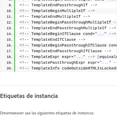
<
!-- TemplateEndPassthroughIf --
>
<
!-- TemplateBeginMultipleIf --
>
<
!-- TemplateEndMultipleIf --
>
<
!-- TemplateBeginPassthroughMultipleIf -
<
!-- TemplateEndPassthroughMultipleIf --
>
<
!-- TemplateBeginIfClause cond=
"..."
 --
>
<
!-- TemplateEndIfClause --
>
<
!-- TemplateBeginPassthroughIfClause con
<
!-- TemplateEndPassthroughIfClause --
>
<
!-- TemplateExpr expr=
"..."
 --
>
(
equival
<
!-- TemplatePassthroughExpr expr=
"..."
 -
<
!-- TemplateInfo codeOutsideHTMLIsLocked
Etiquetas de instancia
Dreamweaver usa las siguientes etiquetas de instancia: