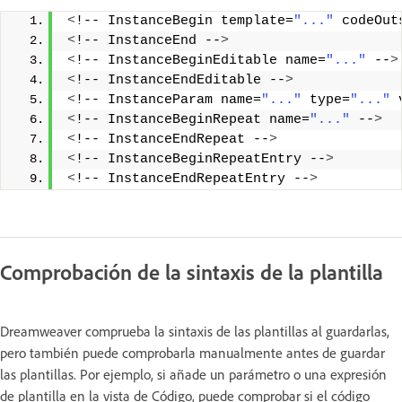
<
!-- InstanceBegin template=
"..."
 codeOut
<
!-- InstanceEnd --
>
<
!-- InstanceBeginEditable name=
"..."
 --
>
<
!-- InstanceEndEditable --
>
<
!-- InstanceParam name=
"..."
 type=
"..."
 
<
!-- InstanceBeginRepeat name=
"..."
 --
>
<
!-- InstanceEndRepeat --
>
<
!-- InstanceBeginRepeatEntry --
>
<
!-- InstanceEndRepeatEntry --
>
Comprobación de la sintaxis de la plantilla
Dreamweaver comprueba la sintaxis de las plantillas al guardarlas,
pero también puede comprobarla manualmente antes de guardar
las plantillas. Por ejemplo, si añade un parámetro o una expresión
de plantilla en la vista de Código, puede comprobar si el código