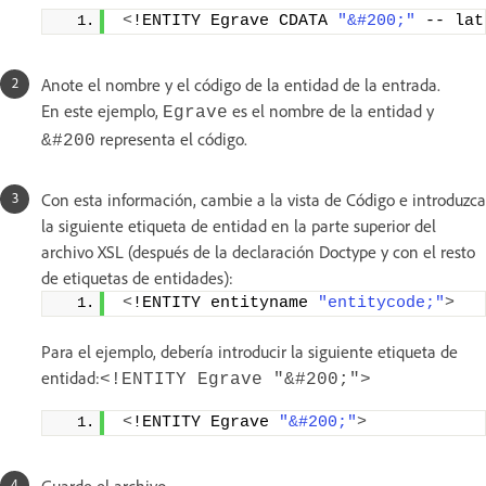
<
!ENTITY Egrave CDATA 
"&#200;"
 -- lat
Anote el nombre y el código de la entidad de la entrada.
En este ejemplo,
es el nombre de la entidad y
Egrave
representa el código.
&#200
Con esta información, cambie a la vista de Código e introduzca
la siguiente etiqueta de entidad en la parte superior del
archivo XSL (después de la declaración Doctype y con el resto
de etiquetas de entidades):
<
!ENTITY entityname 
"entitycode;"
>
Para el ejemplo, debería introducir la siguiente etiqueta de
entidad:
<!ENTITY Egrave "&#200;">
<
!ENTITY Egrave 
"&#200;"
>
Guarde el archivo.