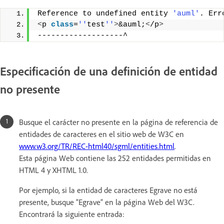
Reference to undefined entity 
'auml'
. Err
<
p 
class
=
''
test
''
>
&auml;
<
/p
>
-------------------^
Especificación de una definición de entidad
no presente
Busque el carácter no presente en la página de referencia de
entidades de caracteres en el sitio web de W3C en
www.w3.org/TR/REC-html40/sgml/entities.html
.
Esta página Web contiene las 252 entidades permitidas en
HTML 4 y XHTML 1.0.
Por ejemplo, si la entidad de caracteres Egrave no está
presente, busque “Egrave” en la página Web del W3C.
Encontrará la siguiente entrada: