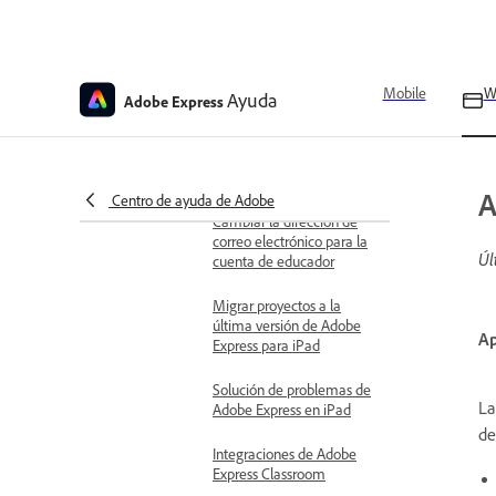
Dejar comentarios sobre
las tareas
Solucionar problemas con
Mobile
W
Ayuda
Adobe Express
las tareas
Preguntas frecuentes
sobre las tareas y las clases
A
Centro de ayuda de Adobe
Cambiar la dirección de
correo electrónico para la
Úl
cuenta de educador
Migrar proyectos a la
última versión de Adobe
Ap
Express para iPad
Solución de problemas de
La
Adobe Express en iPad
de
Integraciones de Adobe
Express Classroom