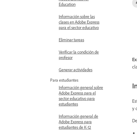
Education
Información sobre las
clases en Adobe Express
para el sector educativo
Eliminar tareas
Verificar la condición de
profesor
Ex
cl
Generar actividades
Para estudiantes
I
Información general sobre
Adobe Express para el
sector educativo para
Es
estudiantes
y 
Información general de
De
Adobe Express para
estudiantes de K-12