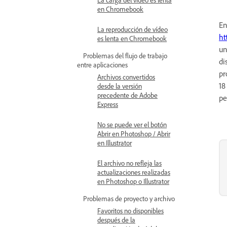
en Chromebook
En
La reproducción de vídeo
ht
es lenta en Chromebook
un
Problemas del flujo de trabajo
di
entre aplicaciones
pr
Archivos convertidos
18
desde la versión
precedente de Adobe
pe
Express
No se puede ver el botón
Abrir en Photoshop / Abrir
en Illustrator
El archivo no refleja las
actualizaciones realizadas
en Photoshop o Illustrator
Problemas de proyecto y archivo
Favoritos no disponibles
después de la