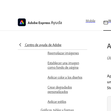
Generar códigos QR en
Adobe Express
Añadir códigos QR a
Mobile
W
Ayuda
Adobe Express
diseños
Añadir pegatinas a los
diseños en Adobe Express
A
Centro de ayuda de Adobe
Imágenes y fondos
Reemplazar imágenes
Úl
Establecer una imagen
como fondo de página
Ap
Aplicar color a los diseños
un
Crear degradados
St
personalizados
Aplicar estilos
Gráficos, tablas y formas