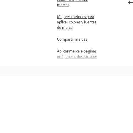
marcas
Mejores métodos para
aplicar colores y fuentes
de marca
Compartir marcas
Aplicar marca a páginas,
imágenes e ilustraciones
Administrar marcas
compartidas
Información general sobre
fuentes personalizadas
Aprender
Cargar fuentes
personalizadas
Aprenda con tutoriales en vídeo paso 
paso y orientación práctica directame
Restricciones del estilo de
en la aplicación.
marca