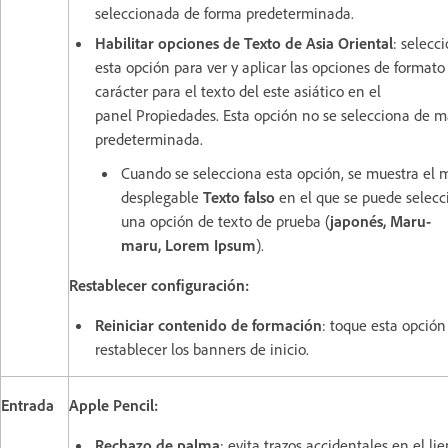
seleccionada de forma predeterminada.
Habilitar opciones de Texto de Asia Oriental
: selecc
esta opción para ver y aplicar las opciones de formato
carácter para el texto del este asiático en el
panel Propiedades. Esta opción no se selecciona de 
predeterminada.
Cuando se selecciona esta opción, se muestra el
desplegable
Texto falso
en el que se puede selecc
una opción de texto de prueba
(
japonés, Maru-
maru, Lorem Ipsum
).
Restablecer configuración:
Reiniciar contenido de formación
: toque esta opción
restablecer los banners de inicio.
Entrada
Apple Pencil:
Rechazo de palma
: evita trazos accidentales en el lie