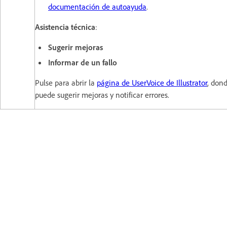
documentación de autoayuda
.
Asistencia técnica
:
Sugerir mejoras
Informar de un fallo
Pulse para abrir la
página de UserVoice de Illustrator
, don
puede sugerir mejoras y notificar errores.
Consulte también
:
Configurar preferencias
en Illustrator en el escritorio.
¿Alguna pregunta o idea?
Si tiene alguna pregunta que formular, o una idea que
compartir, entre y participe en la
Comunidad de Adobe