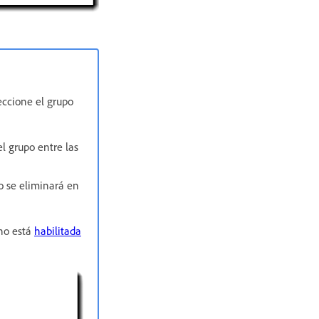
eccione el grupo
el grupo entre las
do se eliminará en
 no está
habilitada