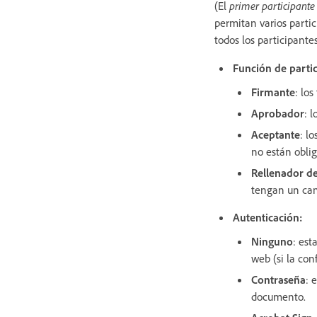
(El
primer participante
permitan varios partic
todos los participantes
Función de partic
Firmante
: lo
Aprobador
: 
Aceptante
: l
no están oblig
Rellenador d
tengan un cam
Autenticación:
Ninguno
: est
web (si la con
Contraseña
: 
documento.