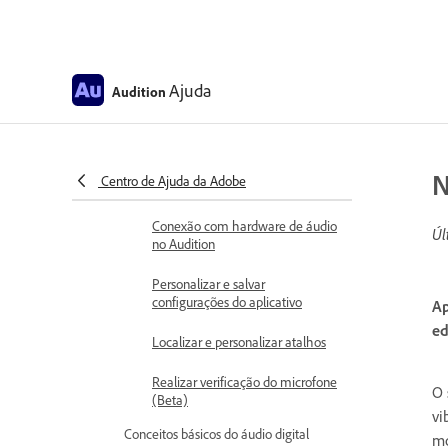
Remoção da criação de CD
Espaço de trabalho e configuração
Ajuda
Suporte à superfície de controle
Audition
Visualização, zoom e navegação
do áudio
N
Centro de Ajuda da Adobe
Personalizar espaços de trabalho
Conexão com hardware de áudio
Úl
no Audition
Personalizar e salvar
configurações do aplicativo
Ap
ed
Localizar e personalizar atalhos
Realizar verificação do microfone
O 
(Beta)
vi
Conceitos básicos do áudio digital
mo