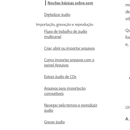
Noções básicas sobre som
mo
de
Digitalizar áudio
vi
Importação, gravação e reprodução
Qu
Fluxo de trabalho de áudio
multicanal
fo
e,
Criar, abrir ou importar arquivos
Como importar arquivos com o
painel Arquivos
Extrair áudio de CDs
Arquivos para importação
compatíveis
Navegar pelo tempo e reproduzir
Um
áudio
A.
Gravar áudio