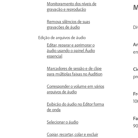
Monitoramento dos níveis de
M
gravação e reprodução
Remova silêncios de suas
Di
gravações de áudio
Edição de arquivos de áudio
Am
Editar, reparar e aprimorar o
áudio usando o painel Áudio
en
essencial
Marcadores de sessão e de clipe
Ci
para múltiplas faixas no Audition
pr
Corresponder o volume em vários
arquivos de áudio
Fr
10
Exibição do áudio no Editor forma
de onda
Fa
Selecionar o áudio
90
Copiar, recortar, colar e excluir