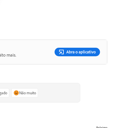
Abra o aplicativo
ito mais.
igado
Não muito
Próximo