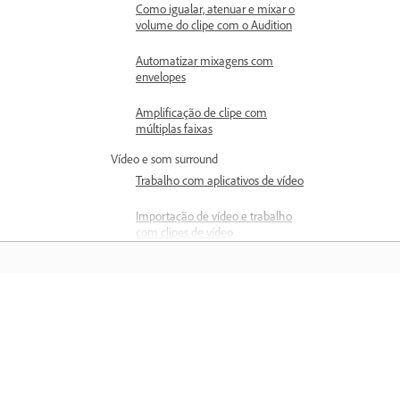
Como igualar, atenuar e mixar o
volume do clipe com o Audition
Automatizar mixagens com
envelopes
Amplificação de clipe com
múltiplas faixas
Vídeo e som surround
Trabalho com aplicativos de vídeo
Importação de vídeo e trabalho
com clipes de vídeo
Som surround 5.1
Atalhos de teclado
Localizar e personalizar atalhos
Saiba mais
Atalhos do teclado padrão
Aprenda com tutoriais em vídeo passo
Salvar e exportar
passo e orientações práticas diretame