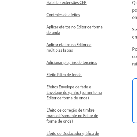
Qu
Habilitar extensões CEP
pe
Controles de efeitos
on
Aplicar efeitos no Editor de forma
Se
de onda
em
Aplicar efeitos no Editor de
Po
múltiplas faixas
co
Adicionar plug-ins de terceiros
ru
Efeito Filtro de fenda
Efeitos Envelope de fade e
Envelope de ganho (somente no
Editor de forma de onda)
Efeito de correção de timbre
manual (somente no Editor de
forma de onda)
Efeito de Deslocador gráfico de