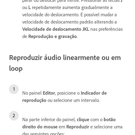
parar ou deslocar para frente. Pressionar as teclas
J
ou
L
repetidamente aumenta gradualmente a
velocidade do deslocamento. É possível mudar a
velocidade de deslocamento padrão alterando a
Velocidade de deslocamento JKL
nas preferências
de
Reprodução e gravação
.
Reproduzir áudio linearmente ou em
loop
No painel
Editor
, posicione o
Indicador de
reprodução
ou selecione um intervalo.
Na parte inferior do painel,
clique
com o
botão
direito do mouse
em
Reproduzir
e selecione uma
das seguintes opções: