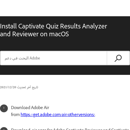
Install Captivate Quiz Results Analyzer
and Reviewer on macOS
تاريخ آخر تحديث
20‏/12‏/2021
Download Adobe Air
from
https://get.adobe.com/air/otherversions/
.