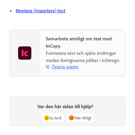
Montera (importera) text
Samarbeta smidigt om text med
InCopy.
Formatera text och spåra ändringar
medan formgivarna jobbar i InDesign.
Öppna appen
Var den här sidan till hjälp?
Ja, tack
Inte riktigt