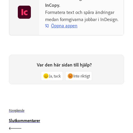
InCopy.
Formatera text och spåra ändringar
medan formgivarna jobbar i InDesign.
Öppna appen
Var den här sidan till hjälp?
Ja, tack
Inte riktigt
Föregående
Slutkommentarer