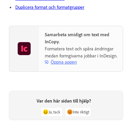
Duplicera format och formatgrupper
Samarbeta smidigt om text med
InCopy.
Formatera text och spåra ändringar
medan formgivarna jobbar i InDesign.
Öppna appen
Var den här sidan till hjälp?
Ja, tack
Inte riktigt