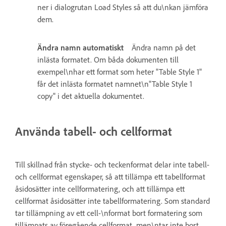
ner i dialogrutan Load Styles så att du\nkan jämföra
dem.
Ändra namn automatiskt
Ändra namn på det
inlästa formatet. Om båda dokumenten till
exempel\nhar ett format som heter "Table Style 1"
får det inlästa formatet namnet\n"Table Style 1
copy" i det aktuella dokumentet.
Använda tabell- och cellformat
Till skillnad från stycke- och teckenformat delar inte tabell-
och cellformat egenskaper, så att tillämpa ett tabellformat
åsidosätter inte cellformatering, och att tillämpa ett
cellformat åsidosätter inte tabellformatering. Som standard
tar tillämpning av ett cell-\nformat bort formatering som
tillämpats av föregående cellformat, men\ntar inte bort