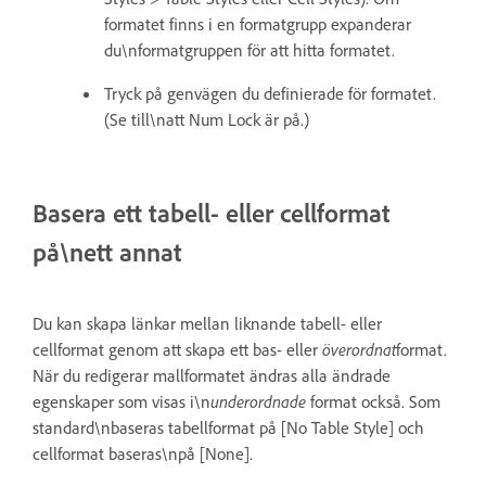
formatet finns i en formatgrupp expanderar
du\nformatgruppen för att hitta formatet.
Tryck på genvägen du definierade för formatet.
(Se till\natt Num Lock är på.)
Basera ett tabell- eller cellformat
på\nett annat
Du kan skapa länkar mellan liknande tabell- eller
cellformat genom att skapa ett bas- eller
överordnat
format.
När du redigerar mallformatet ändras alla ändrade
egenskaper som visas i\n
underordnade
format också. Som
standard\nbaseras tabellformat på [No Table Style] och
cellformat baseras\npå [None].