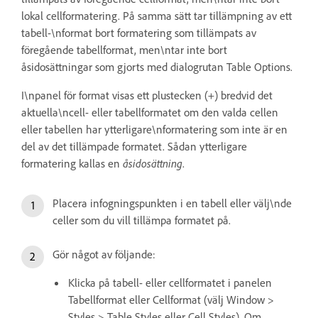
lokal cellformatering. På samma sätt tar tillämpning av ett
tabell-\nformat bort formatering som tillämpats av
föregående tabellformat, men\ntar inte bort
åsidosättningar som gjorts med dialogrutan Table Options.
I\npanel för format visas ett plustecken (+) bredvid det
aktuella\ncell- eller tabellformatet om den valda cellen
eller tabellen har ytterligare\nformatering som inte är en
del av det tillämpade formatet. Sådan ytterligare
formatering kallas en
åsidosättning
.
Placera infogningspunkten i en tabell eller välj\nde
celler som du vill tillämpa formatet på.
Gör något av följande:
Klicka på tabell- eller cellformatet i panelen
Tabellformat eller Cellformat (välj Window >
Styles > Table Styles eller Cell Styles). Om