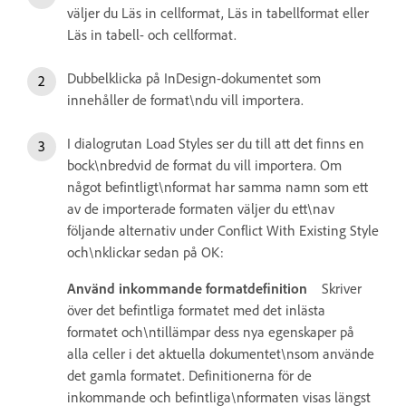
väljer du Läs in cellformat, Läs in tabellformat eller
Läs in tabell- och cellformat.
Dubbelklicka på InDesign-dokumentet som
innehåller de format\ndu vill importera.
I dialogrutan Load Styles ser du till att det finns en
bock\nbredvid de format du vill importera. Om
något befintligt\nformat har samma namn som ett
av de importerade formaten väljer du ett\nav
följande alternativ under Conflict With Existing Style
och\nklickar sedan på OK:
Använd inkommande formatdefinition
Skriver
över det befintliga formatet med det inlästa
formatet och\ntillämpar dess nya egenskaper på
alla celler i det aktuella dokumentet\nsom använde
det gamla formatet. Definitionerna för de
inkommande och befintliga\nformaten visas längst