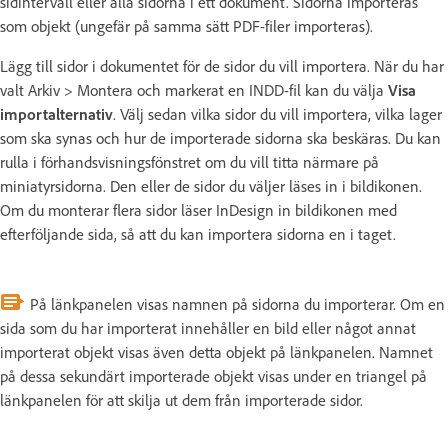
sidintervall eller alla sidorna i ett dokument. Sidorna importeras
som objekt (ungefär på samma sätt PDF-filer importeras).
Lägg till sidor i dokumentet för de sidor du vill importera. När du har
valt Arkiv > Montera och markerat en INDD-fil kan du välja
Visa
importalternativ
. Välj sedan vilka sidor du vill importera, vilka lager
som ska synas och hur de importerade sidorna ska beskäras. Du kan
rulla i förhandsvisningsfönstret om du vill titta närmare på
miniatyrsidorna. Den eller de sidor du väljer läses in i bildikonen.
Om du monterar flera sidor läser InDesign in bildikonen med
efterföljande sida, så att du kan importera sidorna en i taget.
På länkpanelen visas namnen på sidorna du importerar. Om en
sida som du har importerat innehåller en bild eller något annat
importerat objekt visas även detta objekt på länkpanelen. Namnet
på dessa sekundärt importerade objekt visas under en triangel på
länkpanelen för att skilja ut dem från importerade sidor.