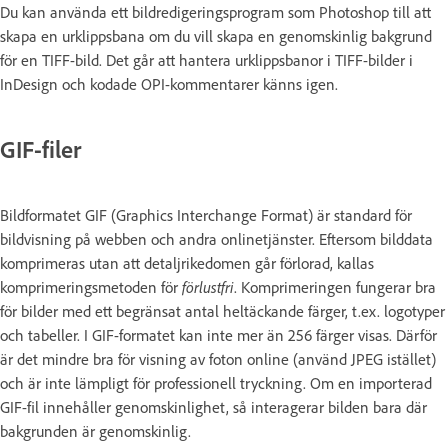
Du kan använda ett bildredigeringsprogram som Photoshop till att
skapa en urklippsbana om du vill skapa en genomskinlig bakgrund
för en TIFF-bild. Det går att hantera urklippsbanor i TIFF-bilder i
InDesign och kodade OPI-kommentarer känns igen.
GIF-filer
Bildformatet GIF (Graphics Interchange Format) är standard för
bildvisning på webben och andra onlinetjänster. Eftersom bilddata
komprimeras utan att detaljrikedomen går förlorad, kallas
komprimeringsmetoden för
förlustfri
. Komprimeringen fungerar bra
för bilder med ett begränsat antal heltäckande färger, t.ex. logotyper
och tabeller. I GIF-formatet kan inte mer än 256 färger visas. Därför
är det mindre bra för visning av foton online (använd JPEG istället)
och är inte lämpligt för professionell tryckning. Om en importerad
GIF-fil innehåller genomskinlighet, så interagerar bilden bara där
bakgrunden är genomskinlig.