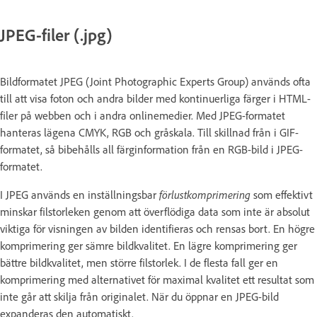
JPEG-filer (.jpg)
Bildformatet JPEG (Joint Photographic Experts Group) används ofta
till att visa foton och andra bilder med kontinuerliga färger i HTML-
filer på webben och i andra onlinemedier. Med JPEG-formatet
hanteras lägena CMYK, RGB och gråskala. Till skillnad från i GIF-
formatet, så bibehålls all färginformation från en RGB-bild i JPEG-
formatet.
I JPEG används en inställningsbar
förlustkomprimering
som effektivt
minskar filstorleken genom att överflödiga data som inte är absolut
viktiga för visningen av bilden identifieras och rensas bort. En högre
komprimering ger sämre bildkvalitet. En lägre komprimering ger
bättre bildkvalitet, men större filstorlek. I de flesta fall ger en
komprimering med alternativet för maximal kvalitet ett resultat som
inte går att skilja från originalet. När du öppnar en JPEG-bild
expanderas den automatiskt.