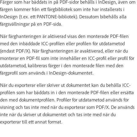
Färger som har bäddats in på PDF-sidor behålls i InDesign, även om
färgen kommer från ett färgbibliotek som inte har installerats i
InDesign (t.ex. ett PANTONE-bibliotek). Dessutom bibehålls alla
färgsvällningar på en PDF-sida.
När färghanteringen är aktiverad visas den monterade PDF-filen
med den inbäddade ICC-profilen eller profilen för utdatametod
(endast PDF/X). När färghanteringen är avaktiverad, eller när du
monterar en PDF-fil som inte innehåller en ICC-profil eller profil för
utdatametod, kalibreras färger i den monterade filen med den
färgprofil som används i InDesign-dokumentet.
När du exporterar eller skriver ut dokumentet kan du behålla ICC-
profilen som har bäddats in i den monterade PDF-filen eller ersätta
den med dokumentprofilen. Profiler för utdatametod används för
visning och tas inte med när du exporterar som PDF/X. De används
inte när du skriver ut dokumentet och tas inte med när du
exporterar till ett annat format.