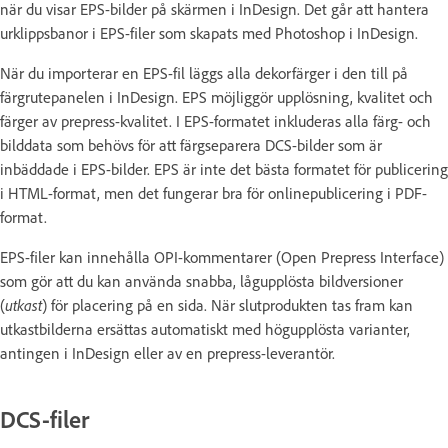
när du visar EPS-bilder på skärmen i InDesign. Det går att hantera
urklippsbanor i EPS-filer som skapats med Photoshop i InDesign.
När du importerar en EPS-fil läggs alla dekorfärger i den till på
färgrutepanelen i InDesign. EPS möjliggör upplösning, kvalitet och
färger av prepress-kvalitet. I EPS-formatet inkluderas alla färg- och
bilddata som behövs för att färgseparera DCS-bilder som är
inbäddade i EPS-bilder. EPS är inte det bästa formatet för publicering
i HTML-format, men det fungerar bra för onlinepublicering i PDF-
format.
EPS-filer kan innehålla OPI-kommentarer (Open Prepress Interface)
som gör att du kan använda snabba, lågupplösta bildversioner
(
utkast
) för placering på en sida. När slutprodukten tas fram kan
utkastbilderna ersättas automatiskt med högupplösta varianter,
antingen i InDesign eller av en prepress-leverantör.
DCS-filer