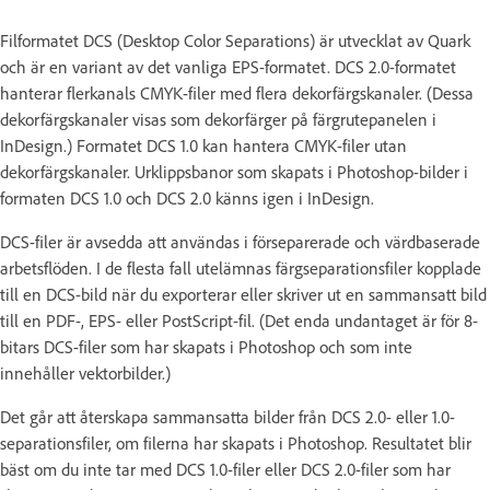
Filformatet DCS (Desktop Color Separations) är utvecklat av Quark
och är en variant av det vanliga EPS-formatet. DCS 2.0-formatet
hanterar flerkanals CMYK-filer med flera dekorfärgskanaler. (Dessa
dekorfärgskanaler visas som dekorfärger på färgrutepanelen i
InDesign.) Formatet DCS 1.0 kan hantera CMYK-filer utan
dekorfärgskanaler. Urklippsbanor som skapats i Photoshop-bilder i
formaten DCS 1.0 och DCS 2.0 känns igen i InDesign.
DCS-filer är avsedda att användas i förseparerade och värdbaserade
arbetsflöden. I de flesta fall utelämnas färgseparationsfiler kopplade
till en DCS-bild när du exporterar eller skriver ut en sammansatt bild
till en PDF-, EPS- eller PostScript-fil. (Det enda undantaget är för 8-
bitars DCS-filer som har skapats i Photoshop och som inte
innehåller vektorbilder.)
Det går att återskapa sammansatta bilder från DCS 2.0- eller 1.0-
separationsfiler, om filerna har skapats i Photoshop. Resultatet blir
bäst om du inte tar med DCS 1.0-filer eller DCS 2.0-filer som har