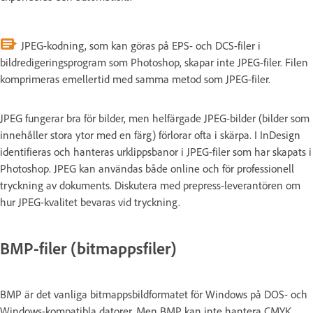
JPEG-kodning, som kan göras på EPS- och DCS-filer i
bildredigeringsprogram som Photoshop, skapar inte JPEG-filer. Filen
komprimeras emellertid med samma metod som JPEG-filer.
JPEG fungerar bra för bilder, men helfärgade JPEG-bilder (bilder som
innehåller stora ytor med en färg) förlorar ofta i skärpa. I InDesign
identifieras och hanteras urklippsbanor i JPEG-filer som har skapats i
Photoshop. JPEG kan användas både online och för professionell
tryckning av dokuments. Diskutera med prepress-leverantören om
hur JPEG-kvalitet bevaras vid tryckning.
BMP-filer (bitmappsfiler)
BMP är det vanliga bitmappsbildformatet för Windows på DOS- och
Windows-kompatibla datorer. Men BMP kan inte hantera CMYK,