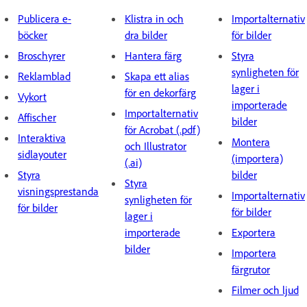
Publicera e-
Klistra in och
Importalternativ
böcker
dra bilder
för bilder
Br
oschyrer
Hantera färg
Styra
synligheten för
R
eklamblad
Skapa ett alias
lager i
för en dekorfärg
V
ykort
importerade
Importalternativ
A
ffischer
bilder
för Acrobat (.pdf)
I
nteraktiva
Montera
och Illustrator
sidlayouter
(importera)
(.ai)
Styra
bilder
Styra
visningsprestanda
Importalternativ
synligheten för
för bilder
för bilder
lager i
importerade
Exportera
bilder
Importera
färgrutor
Filmer och ljud