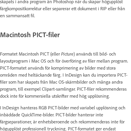
skapats i andra program än Photoshop när du skapar högupplöst
färgkompositkorrektur eller separerar ett dokument i RIP eller från
en sammansatt fil.
Macintosh PICT-filer
Formatet Macintosh PICT (eller
Picture
) används till bild- och
layoutprogram i Mac OS och för överföring av filer mellan program.
PICT-formatet används för komprimering av bilder med stora
områden med heltäckande färg. I InDesign kan du importera PICT-
filer som har skapats från Mac OS-skärmbilder och många andra
program, till exempel Clipart-samlingar. PICT-filer rekommenderas
dock inte för kommersiella utskrifter med hög upplösning.
I InDesign hanteras RGB PICT-bilder med variabel upplösning och
inbäddade QuickTime-bilder. PICT-bilder hanterar inte
färgseparationer, är enhetsberoende och rekommenderas inte för
högupplöst professionell tryckning. PICT-formatet ger endast