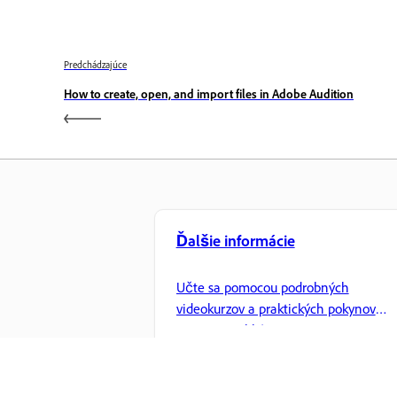
Predchádzajúce
How to create, open, and import files in Adobe Audition
Ďalšie informácie
Učte sa pomocou podrobných
videokurzov a praktických pokynov
priamo v aplikácii.