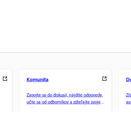
Komunita
D
Zapojte sa do diskusií, nájdite odpovede,
Zí
učte sa od odborníkov a zdieľajte svoje
ap
vedomosti.
sp