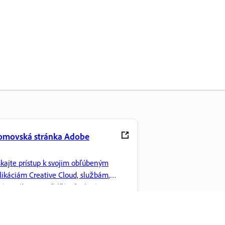
omovská stránka Adobe
skajte prístup k svojim obľúbeným
likáciám Creative Cloud, službám,
ráve súborov a ďalším funkciám.