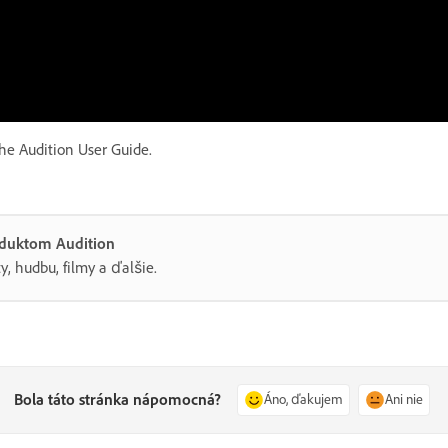
he Audition User Guide.
roduktom Audition
y, hudbu, filmy a ďalšie.
Bola táto stránka nápomocná?
Áno, ďakujem
Ani nie