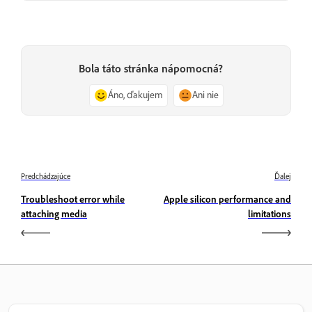
Bola táto stránka nápomocná?
Áno, ďakujem
Ani nie
Predchádzajúce
Ďalej
Troubleshoot error while
Apple silicon performance and
attaching media
limitations