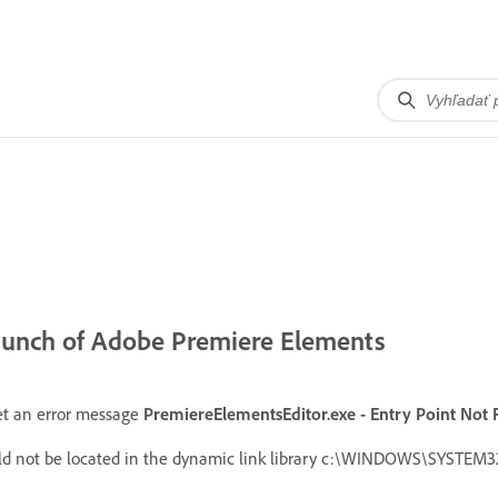
 launch of Adobe Premiere Elements
et an error message
PremiereElementsEditor.exe - Entry Point Not
ld not be located in the dynamic link library c:\WINDOWS\SYSTEM3