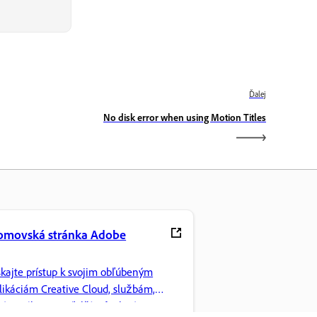
Ďalej
No disk error when using Motion Titles
omovská stránka Adobe
skajte prístup k svojim obľúbeným
likáciám Creative Cloud, službám,
ráve súborov a ďalším funkciám.