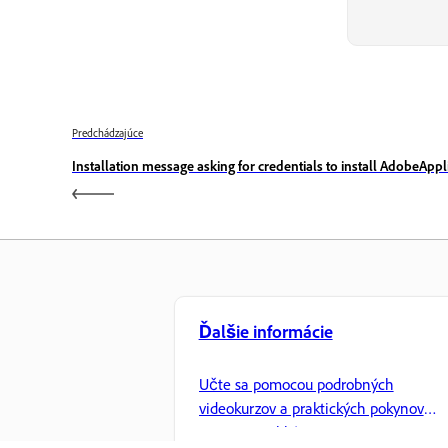
Predchádzajúce
Installation message asking for credentials to install AdobeAp
Ďalšie informácie
Učte sa pomocou podrobných
videokurzov a praktických pokynov
priamo v aplikácii.