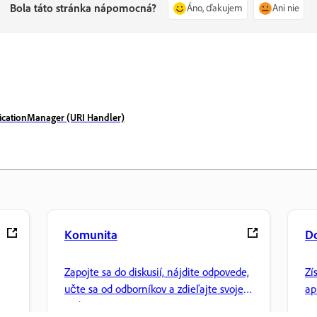
Bola táto stránka nápomocná?
Áno, ďakujem
Ani nie
plicationManager (URI Handler)
Komunita
D
Zapojte sa do diskusií, nájdite odpovede,
Zí
učte sa od odborníkov a zdieľajte svoje
ap
vedomosti.
sp