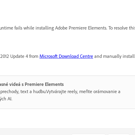
untime fails while installing Adobe Premiere Elements. To resolve this
o 2012 Update 4 from
Microsoft Download Centre
and manually install
asné videá s Premiere Elements
y, prechody, text a hudbu.Vytvárajte reely, meňte orámovanie a
ch AI.