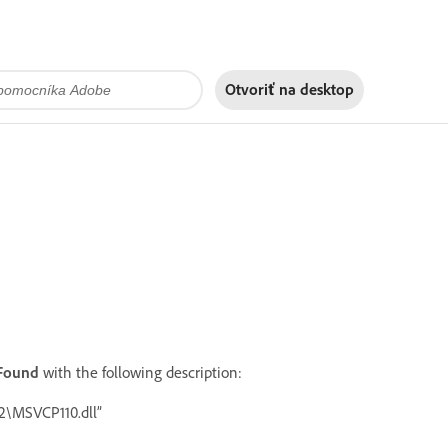
Otvoriť na
desktop
 Found
with the following description:
2\MSVCP110.dll”