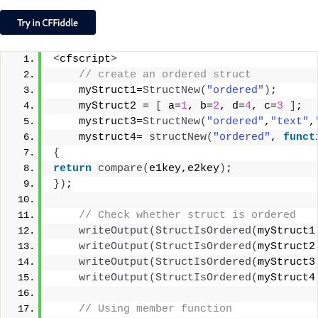
<
cfscript
>
 // create an ordered struct
    myStruct1=
StructNew
(
"ordered"
)
;
    myStruct2 = 
[
 a=
1
, b=
2
, d=
4
, c=
3
]
;
    mystruct3=
StructNew
(
"ordered"
,
"text"
,
    mystruct4= 
structNew
(
"ordered"
, 
funct
{
return
compare
(
e1key,e2key
)
;
})
;
 // Check whether struct is ordered
writeOutput
(
StructIsOrdered
(
myStruct1
writeOutput
(
StructIsOrdered
(
myStruct2
writeOutput
(
StructIsOrdered
(
myStruct3
writeOutput
(
StructIsOrdered
(
myStruct4
 // Using member function