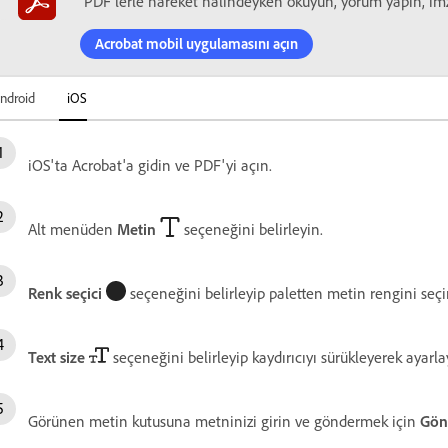
PDF'lerle hareket halindeyken okuyun, yorum yapın, imza
Acrobat mobil uygulamasını açın
ndroid
iOS
iOS'ta Acrobat'a gidin ve PDF'yi açın.
Alt menüden
Metin
seçeneğini belirleyin.
Renk seçici
seçeneğini belirleyip paletten metin rengini seçi
Text size
seçeneğini belirleyip kaydırıcıyı sürükleyerek ayarla
Görünen metin kutusuna metninizi girin ve göndermek için
Gön