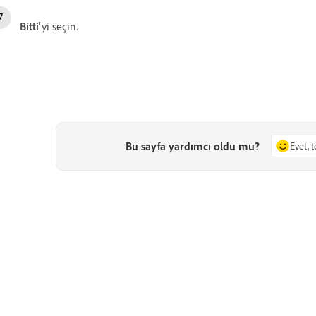
Bitti
'yi seçin.
Bu sayfa yardımcı oldu mu?
Evet, 