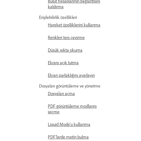
Bulut hesaplarının bağlantısını
kaldırma
Erişilebilirlik özellikleri
Hareket özelliklerini kullanma
Renkleri ters çevirme
Düşük ışıkta okuma
Ekranı açık tutma
Ekran parlaklığını ayarlayın
Dosyaları görüntüleme ve yönetme
Dosyaları açma
PDF görüntüleme modlarını
seçme
Liquid Mode'u kullanma
PDF'lerde metin bulma