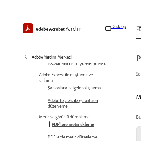
Acrobat mobil abonelik iadesi
Acrobat mobil aboneliklerini
Desktop
yükseltme
Yardım
Adobe Acrobat
PDF'ler oluşturma
Görüntüleri PDF'lere dönüştürme
P
Adobe Yardım Merkezi
Microsoft Word, Excel ve
PowerPoint'i PDF'ye dönüştürme
So
Adobe Express ile oluşturma ve
tasarlama
Şablonlarla belgeler oluşturma
M
Adobe Express ile görüntüleri
düzenleme
Bu
Metin ve görüntü düzenleme
PDF'lere metin ekleme
PDF'lerde metin düzenleme