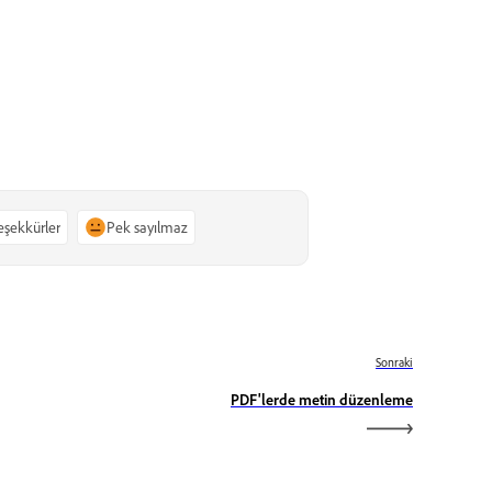
teşekkürler
Pek sayılmaz
Sonraki
PDF'lerde metin düzenleme