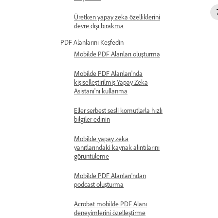
Üretken yapay zeka özelliklerini
devre dışı bırakma
PDF Alanlarını Keşfedin
Mobilde PDF Alanları oluşturma
Mobilde PDF Alanları'nda
kişiselleştirilmiş Yapay Zeka
Asistanı'nı kullanma
Eller serbest sesli komutlarla hızlı
bilgiler edinin
Mobilde yapay zeka
yanıtlarındaki kaynak alıntılarını
görüntüleme
Mobilde PDF Alanları'ndan
podcast oluşturma
Acrobat mobilde PDF Alanı
deneyimlerini özelleştirme