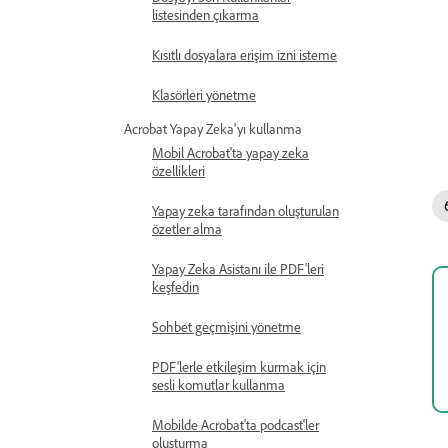
listesinden çıkarma
Kısıtlı dosyalara erişim izni isteme
Klasörleri yönetme
Acrobat Yapay Zeka'yı kullanma
Mobil Acrobat'ta yapay zeka
özellikleri
Yapay zeka tarafından oluşturulan
özetler alma
Yapay Zeka Asistanı ile PDF'leri
keşfedin
Sohbet geçmişini yönetme
PDF'lerle etkileşim kurmak için
sesli komutlar kullanma
Mobilde Acrobat'ta podcast'ler
oluşturma