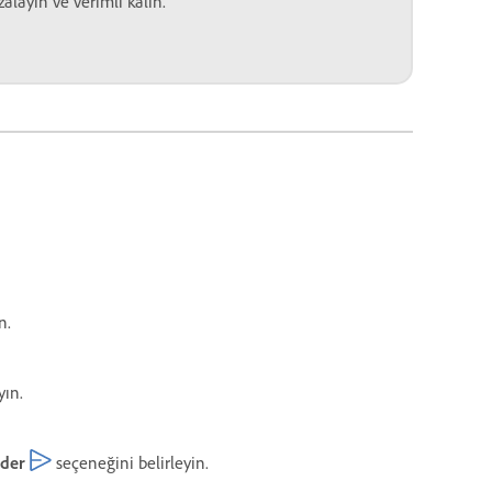
layın ve verimli kalın.
n.
yın.
der
seçeneğini belirleyin.