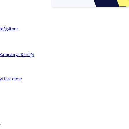
 değiştirme
ik Kampanya Kimliği
yi test etme
.