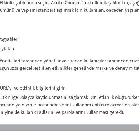
 Etkinlik şablonunu seçin. Adobe Connect'teki etkinlik şablonları, aşağı
ümünü ve yapısını standartlaştırmak için kullanılan, önceden yapılan
ı
ografileri
ayfaları
Yöneticileri tarafından yönetilir ve sıradan kullanıcılar tarafından d
uşunuzda gerçekleştirilen etkinlikler genelinde marka ve deneyim tut
URL'yi ve etkinlik bilgilerini girin.
 Etkinliğe kolayca kaydolunmasını sağlamak için, etkinlik oluştururk
ımcıların yalnızca e-posta adreslerini kullanarak oturum açmasına olan
rın yine de kullanıcı adlarını ve parolalarını kullanması gerekir.