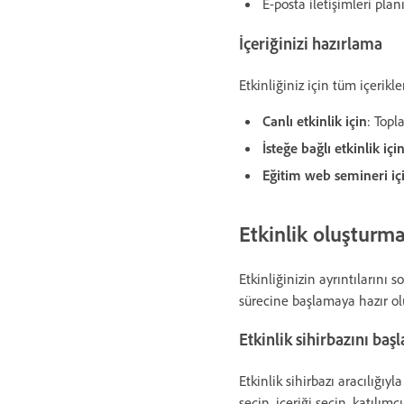
E-posta iletişimleri plan
İçeriğinizi hazırlama
Etkinliğiniz için tüm içeri
Canlı etkinlik için
: Topl
İsteğe bağlı etkinlik içi
Eğitim web semineri iç
Etkinlik oluşturm
Etkinliğinizin ayrıntılarını
sürecine başlamaya hazır ol
Etkinlik sihirbazını baş
Etkinlik sihirbazı aracılığıyl
seçin, içeriği seçin, katılı