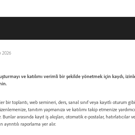
b 2026
şturmayı ve katılımı verimli bir şekilde yönetmek için kaydı, izinle
nin.
er bir toplantı, web semineri, ders, sanal sınıf veya kayıtlı oturum gi
 düzenlemenize, tanıtım yapmanıza ve katılımı takip etmenize yardımc
 Bunlar arasında kayıt iş akışları, otomatik e-postalar, hatırlatıcılar v
an ayrıntılı raporlama yer alır.