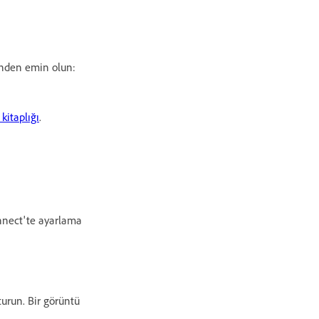
inden emin olun:
 kitaplığı
.
Connect'te ayarlama
şturun. Bir görüntü