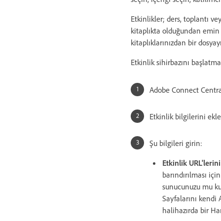
Etkinlikler; ders, toplantı ve
kitaplıkta olduğundan emin o
kitaplıklarınızdan bir dosyay
Etkinlik sihirbazını başlatma
Adobe Connect Centra
Etkinlik bilgilerini e
Şu bilgileri girin:
Etkinlik URL'lerin
barındırılması iç
sunucunuzu mu kull
Sayfalarını kendi
halihazırda bir Ha