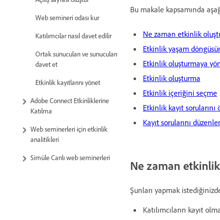
Bu makale kapsamında aşağı
Web semineri odası kur
Ne zaman etkinlik oluşt
Katılımcılar nasıl davet edilir
Etkinlik yaşam döngüs
Ortak sunucuları ve sunucuları
Etkinlik oluşturmaya yön
davet et
Etkinlik oluşturma
Etkinlik kayıtlarını yönet
Etkinlik içeriğini seçme
Adobe Connect Etkinliklerine
Etkinlik kayıt sorularını
Katılma
Kayıt sorularını düzenl
Web seminerleri için etkinlik
analitikleri
Simüle Canlı web seminerleri
Ne zaman etkinlik
Şunları yapmak istediğinizde
Katılımcıların kayıt olma