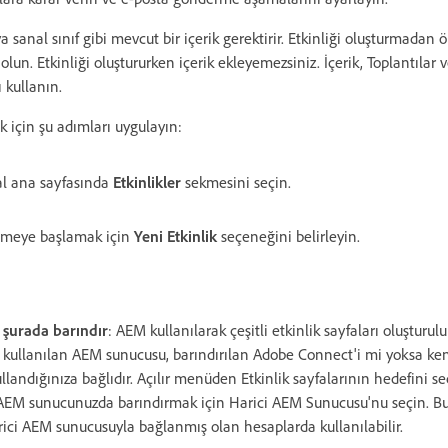
ya sanal sınıf gibi mevcut bir içerik gerektirir. Etkinliği oluşturmadan 
lun. Etkinliği oluştururken içerik ekleyemezsiniz. İçerik, Toplantılar 
ı kullanın.
k için şu adımları uygulayın:
l ana sayfasında
Etkinlikler
sekmesini seçin.
klemeye başlamak için
Yeni Etkinlik
seçeneğini belirleyin.
i şurada barındır
: AEM kullanılarak çeşitli etkinlik sayfaları oluşturulu
in kullanılan AEM sunucusu, barındırılan Adobe Connect'i mi yoksa k
andığınıza bağlıdır. Açılır menüden Etkinlik sayfalarının hedefini seç
 AEM sunucunuzda barındırmak için Harici AEM Sunucusu'nu seçin. B
rici AEM sunucusuyla bağlanmış olan hesaplarda kullanılabilir.