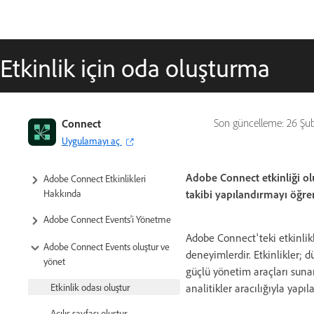
Etkinlik için oda oluşturma
Connect
Son güncelleme:
26 Şu
Uygulamayı aç
Adobe Connect etkinliği olu
Adobe Connect Etkinlikleri
Hakkında
takibi yapılandırmayı öğre
Adobe Connect Events'i Yönetme
Adobe Connect'teki etkinlikl
Adobe Connect Events oluştur ve
deneyimlerdir. Etkinlikler;
yönet
güçlü yönetim araçları sunar.
analitikler aracılığıyla yapıl
Etkinlik odası oluştur
Açılış sayfası oluştur