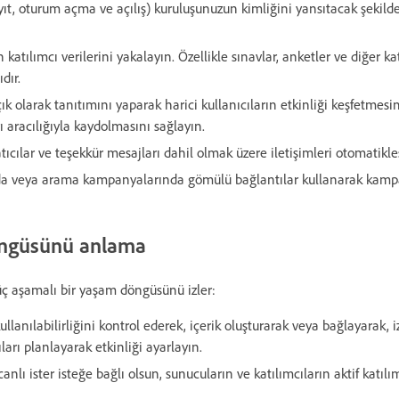
ayıt, oturum açma ve açılış) kuruluşunuzun kimliğini yansıtacak şekilde
 katılımcı verilerini yakalayın. Özellikle sınavlar, anketler ve diğer ka
dır.
ık olarak tanıtımını yaparak harici kullanıcıların etkinliği keşfetmesin
aracılığıyla kaydolmasını sağlayın.
atıcılar ve teşekkür mesajları dahil olmak üzere iletişimleri otomatikleş
rda veya arama kampanyalarında gömülü bağlantılar kullanarak kam
öngüsünü anlama
üç aşamalı bir yaşam döngüsünü izler:
kullanılabilirliğini kontrol ederek, içerik oluşturarak veya bağlayarak, 
ıları planlayarak etkinliği ayarlayın.
 canlı ister isteğe bağlı olsun,
sunucuların ve katılımcıların aktif katıl