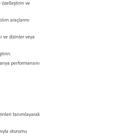
 özelleştirin ve
tılım araçlarını
i ve dizinler veya
tirin.
panya performansını
izinleri tanımlayarak
ımıyla oturumu