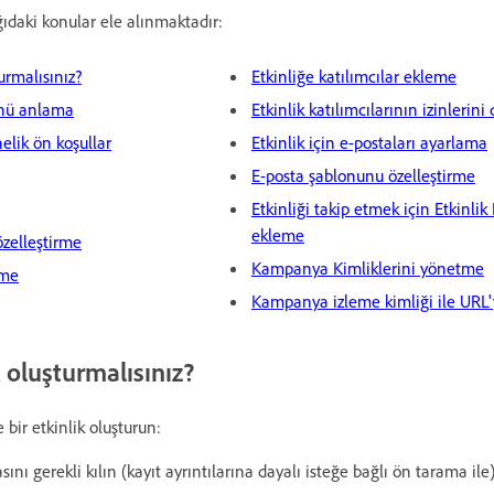
daki konular ele alınmaktadır:
urmalısınız?
Etkinliğe katılımcılar ekleme
ünü anlama
Etkinlik katılımcılarının izinlerini
elik ön koşullar
Etkinlik için e-postaları ayarlama
E-posta şablonunu özelleştirme
Etkinliği takip etmek için Etkinl
ekleme
 özelleştirme
Kampanya Kimliklerini yönetme
eme
Kampanya izleme kimliği ile URL'
 oluşturmalısınız?
 bir etkinlik oluşturun:
sını gerekli kılın (kayıt ayrıntılarına dayalı isteğe bağlı ön tarama ile)