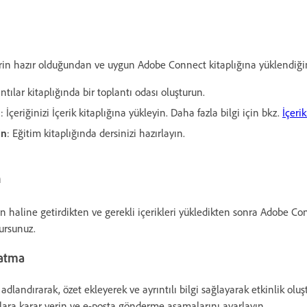
ı
klerin hazır olduğundan ve uygun Adobe Connect kitaplığına yüklendiğ
antılar kitaplığında bir toplantı odası oluşturun.
n
: İçeriğinizi İçerik kitaplığına yükleyin. Daha fazla bilgi için bkz.
İçerik
in
: Eğitim kitaplığında dersinizi hazırlayın.
a
 son haline getirdikten ve gerekli içerikleri yükledikten sonra Adobe 
ursunuz.
latma
a adlandırarak, özet ekleyerek ve ayrıntılı bilgi sağlayarak etkinlik olu
mcılara karar verin ve e-posta gönderme aşamalarını ayarlayın.