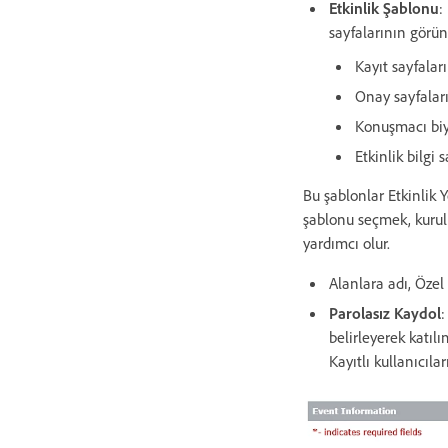
Etkinlik Şablonu
:
sayfalarının görün
Kayıt sayfaları
Onay sayfalar
Konuşmacı biy
Etkinlik bilgi s
Bu şablonlar Etkinlik 
şablonu seçmek, kurul
yardımcı olur.
Alanlara adı, Özel 
Parolasız Kaydol
:
belirleyerek katıl
Kayıtlı kullanıcıla