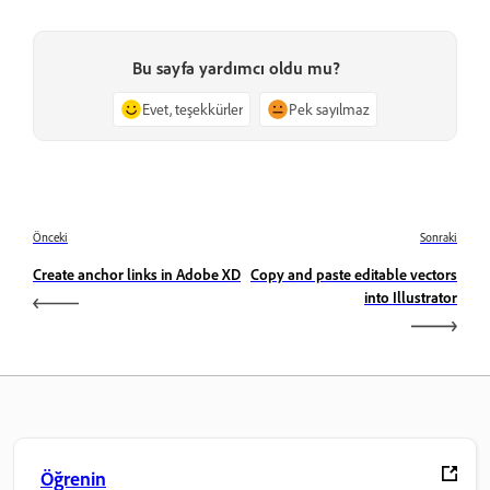
Bu sayfa yardımcı oldu mu?
Evet, teşekkürler
Pek sayılmaz
Önceki
Sonraki
Create anchor links in Adobe XD
Copy and paste editable vectors
into Illustrator
Öğrenin