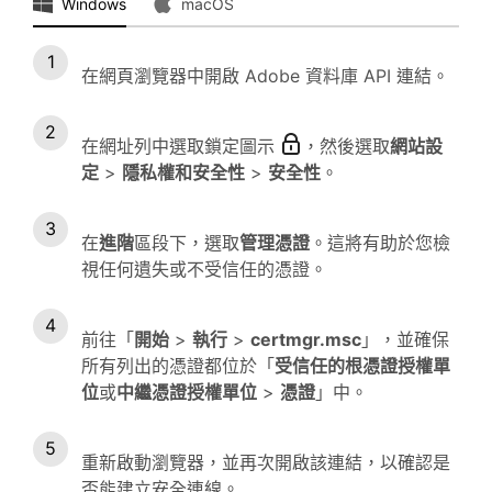
Windows
macOS
在網頁瀏覽器中開啟 Adobe 資料庫 API 連結。
在網址列中選取鎖定圖示
，然後選取
網站設
定
>
隱私權和安全性
>
安全性
。
在
進階
區段下，選取
管理憑證
。這將有助於您檢
視任何遺失或不受信任的憑證。
前往「
開始
>
執行
>
certmgr.msc
」，並確保
所有列出的憑證都位於「
受信任的根憑證授權單
位
或
中繼憑證授權單位
>
憑證
」中。
重新啟動瀏覽器，並再次開啟該連結，以確認是
否能建立安全連線。