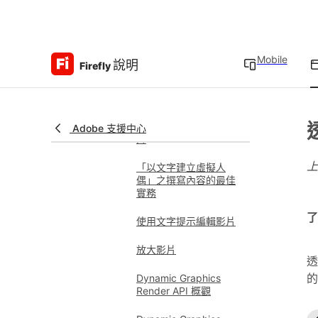
相符
產生影片常見問題
Mobile
說明
Firefly
使用透明背景生成影片
翻譯影片
產生具有虛擬人偶的影
Adobe 支援中心
片
「以文字建立虛擬人
偶」之撰寫內容的最佳
實務
了
使用文字提示編輯影片
放大影片
透
的
Dynamic Graphics
Render API 概觀