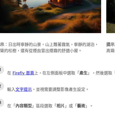
示
：日出時寧靜的山景，山上飄著霧氣，寧靜的湖泊，
提示
聳的松樹，還有從煙囪冒出煙霧的舒適小屋。
高聳
在
Firefly 首頁
上，在左側面板中選取「
產生
」，然後選取
輸入
文字提示
，並視需要調整影像產生設定。
在「
內容類型
」區段選取「
相片
」或「
藝術
」。