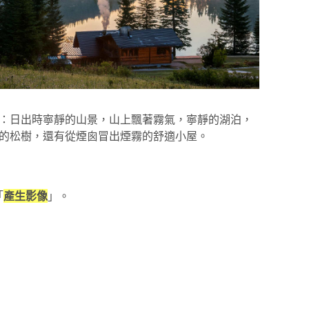
：日出時寧靜的山景，山上飄著霧氣，寧靜的湖泊，
的松樹，還有從煙囪冒出煙霧的舒適小屋。
「
產生影像
」。