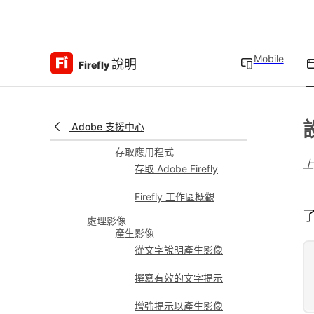
技術需求
生成式點數概觀
Mobile
說明
Firefly
Content Credentials 概
觀
Firefly 無限制產生額度
Adobe 支援中心
特別優惠
存取應用程式
存取 Adobe Firefly
Firefly 工作區概觀
處理影像
產生影像
從文字說明產生影像
撰寫有效的文字提示
增強提示以產生影像