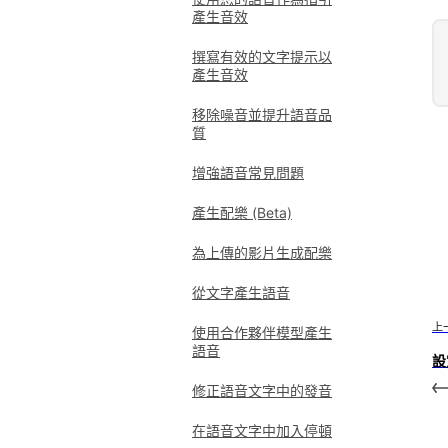
產生音效
撰寫有效的文字提示以
產生音效
移除噪音並提升語音品
質
增強語音常見問題
產生配樂 (Beta)
為上傳的影片生成配樂
從文字產生語音
上
使用合作夥伴模型產生
語音
設
修正語音文字中的發音
在語音文字中加入停頓