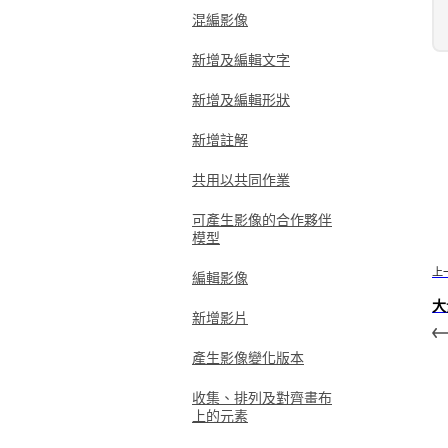
混編影像
新增及編輯文字
新增及編輯形狀
新增註解
共用以共同作業
可產生影像的合作夥伴
模型
上
編輯影像
大
新增影片
產生影像變化版本
收集、排列及對齊畫布
上的元素