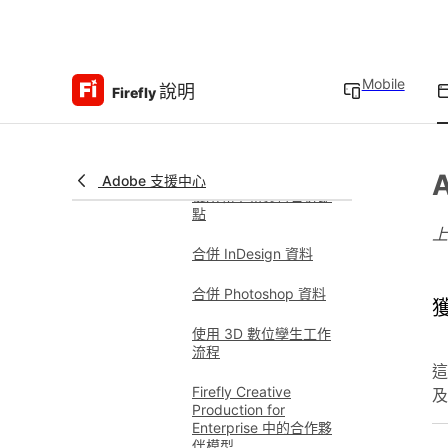
作流程的技術規格
新增和連接節點
Mobile
說明
Firefly
使用輸入和輸出節點
在合成工作流程中套用
遮色片
Adobe 支援中心
使用範本和資料合併節
點
合併 InDesign 資料
合併 Photoshop 資料
使用 3D 數位孿生工作
流程
這
Firefly Creative
及
Production for
Enterprise 中的合作夥
伴模型