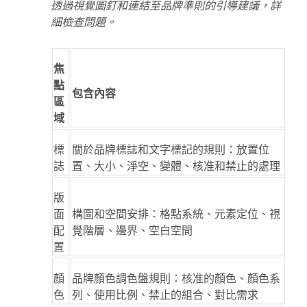
透過視覺圖釘和連結至品牌準則的引導建議，詳
細檢查問題。
焦
點
包含內容
區
域
標
關於品牌標誌和文字標記的規則：放置位
誌
置、大小、淨空、變體、核准和禁止的處理
版
面
構圖和空間安排：格點系統、元素定位、視
配
覺階層、邊界、空白空間
置
顏
品牌顏色調色盤規則：核准的顏色、顏色系
色
列、使用比例、禁止的組合、對比需求