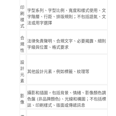
印
字型系列、字型比例、寬度和樣式使用、文
刷
字階層、行距、排版規則；不包括語氣、文
樣
法或用字選擇
式
合
法律免責聲明、合規文字、必要揭露、細則
規
字級與位置、格式要求
性
設
計
其他設計元素，例如標籤、紋理等
元
素
攝影和插圖，包括背景、情緒、影像顏色調
影
色盤 (非品牌顏色)、光線和構圖；不包括標
像
誌、印刷樣式、版面或傳遞訊息