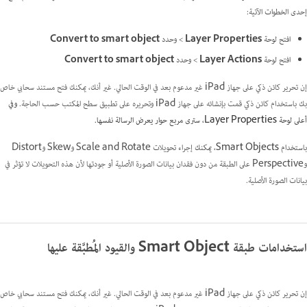
إحدى الخطوات الآتية:
افتح لوحة
Layer Properties
> وحدد
Convert to smart object
افتح لوحة
Layer Actions
> وحدد
Convert to smart object
إن تحرير كائن ذكي على جهاز iPad غير مدعوم بعد في الوقت الحالي. غير أنك، يمكنك فتح مستند سحابي خاص
بك باستخدام كائن ذكي قمت بإنشائه على جهاز iPad وتحريره على تطبيق سطح المكتب حسب الحاجة.
وفي
أعلى لوحة Layer Properties، سترى مربع حوار يعرض الرسالة نفسها.
باستخدام Smart Objects، يمكنك
إجراء تحويلات Scale and Rotate وSkew وDistort
وPerspective على الطبقة من دون فقدان بيانات الصورة الأصلية أو جودتها لأن هذه التحويلات لا تؤثر في
بيانات الصورة الأصلية.
استخدامات طبقة Smart Object والقيود المُطبَّقة عليها
إن تحرير كائن ذكي على جهاز iPad غير مدعوم بعد في الوقت الحالي. غير أنك، يمكنك فتح مستند سحابي خاص