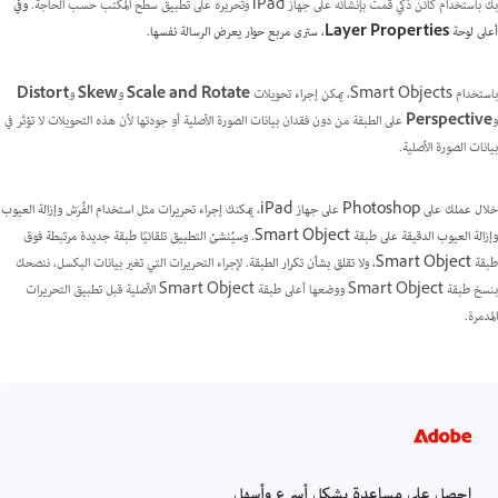
بك باستخدام كائن ذكي قمت بإنشائه على جهاز iPad وتحريره على تطبيق سطح المكتب حسب الحاجة.
وفي
أعلى لوحة
Layer Properties
، سترى مربع حوار يعرض الرسالة نفسها.
باستخدام Smart Objects، يمكن إجراء تحويلات
Scale and Rotate
و
Skew
و
Distort
و
Perspective
على الطبقة من دون فقدان بيانات الصورة الأصلية أو جودتها لأن هذه التحويلات لا تؤثر في
بيانات الصورة الأصلية.
خلال عملك على Photoshop على جهاز iPad،
يمكنك
إجراء تحريرات مثل استخدام الفُرَش وإزالة العيوب
وإزالة العيوب الدقيقة على طبقة Smart Object. وسيُنشئ التطبيق تلقائيًا طبقة جديدة مرتبطة فوق
طبقة Smart Object، ولا تقلق بشأن تكرار الطبقة.
لإجراء التحريرات التي تغير بيانات البكسل، ننصحك
بنسخ طبقة Smart Object ووضعها أعلى طبقة Smart Object الأصلية قبل تطبيق التحريرات
المدمرة.
احصل على مساعدة بشكل أسرع وأسهل