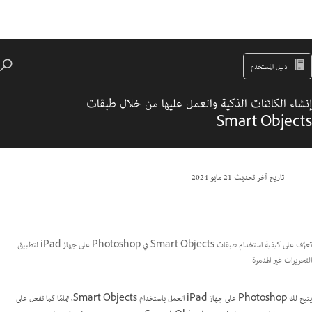
دليل المستخدم
إنشاء الكائنات الذكية والعمل عليها من خلال طبقات
Smart Objects
تاريخ آخر تحديث
21 مايو 2024
تعرَّف على كيفية استخدام طبقات Smart Objects في Photoshop على جهاز iPad لتطبيق
التحريرات غير المدمرة
يتيح لك Photoshop على جهاز iPad العمل باستخدام Smart Objects، تمامًا كما تفعل على