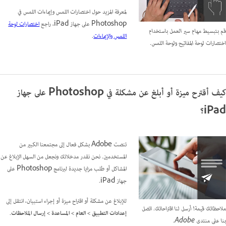
لمعرفة المزيد حول اختصارات اللمس وإيماءات اللمس في
Photoshop على جهاز iPad، راجع
اختصارات لوحة
قم بتبسيط مهام سير العمل باستخدام
اللمس والإيماءات
.
اختصارات لوحة المفاتيح ولوحة اللمس.
كيف أقترح ميزة أو أبلغ عن مشكلة في Photoshop على جهاز
iPad؟
تنصت Adobe بشكل فعال إلى مجتمعنا الكبير من
المستخدمين. نحن نقدر مدخلاتك ونجعل من السهل الإبلاغ عن
المشاكل أو طلب مزايا جديدة لبرنامج Photoshop على
جهاز iPad.
للإبلاغ عن مشكلة أو اقتراح ميزة أو إجراء استبيان، انتقل إلى
ملاحظاتك قيمة! أرسل لنا اقتراحاتك. اتصل
إعدادات التطبيق > العام > المساعدة > إرسال الملاحظات
.
بنا على منتدى Adobe.