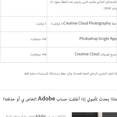
(للمشتركين الحاليين والجدد الذين يشترون هذه الخطة بحلول 31
يناير 2020)
خطة Creative Cloud Photography(1 تيرابايت)
1 تيرابايت
Photoshop Single App
100 جيجابايت
جميع تطبيقات Creative Cloud
100 جيجابايت
إذا تجاوز التخزين السحابي الحصة المحددة، يمكن حفظ مستنداتك كمستندات محلية فقط.
ماذا يحدث لأصولي إذا أغلقت حساب Adobe الخاص بي أو حذفته؟
إذا أغلقت حساب Adobe الخاص بك أو حذفته، أو إذا