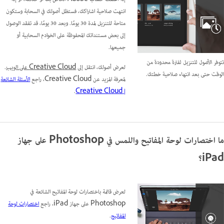
انتهت صلاحية اشتراكك، فستظل أصولك في السحابة وستكون
متاحة للتنزيل لمدة 30 يومًا. وبعد 30 يومًا، قد تفقد الوصول
إلى بعض مستنداتك المحفوظة على الخوادم السحابية أو
جميعها.
تتوفر الأصول للتنزيل لفترة محدودة من
لعرض أصولك، انتقل إلى
Creative Cloud على الويب
.
الوقت حتى بعد انتهاء صلاحية خطتك.
لمعرفة المزيد عن Creative Cloud، راجع
الأسئلة الشائعة
.
| Creative Cloud
ما اختصارات لوحة المفاتيح واللمس في Photoshop على جهاز
iPad؟
لعرض قائمة باختصارات لوحة المفاتيح الشائعة في
Photoshop على جهاز iPad، راجع
اختصارات لوحة
المفاتيح
.