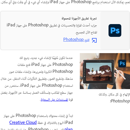
نعم، يمكنك الآن استخدام برنامج Photoshop على جهاز iPad وإنشاء أي شيء في أي وقت وفي أي مكان.
تجربة تطبيق الأجهزة المحمولة
جرّب أحدث المزايا والتحسينات في تطبيق Photoshop على جهاز iPad
المتاح الآن للجميع.
افتح Photoshop
عندما تكون مُلهَمًا لإنشاء شيء جديد، يتيح لك
Photoshop على جهاز iPad فتح ملفات
Photoshop الكبيرة وتحريرها، وإنشاء ملفات صور
مذهلة، وتنقيح الصور، وتطبيق التأثيرات أثناء التنقل. من خلال
استخدام Photoshop على جهاز iPad، ستتحرر من
جهاز سطح المكتب وتستأنف العمل بسلاسة عبر الأجهزة، بفضل
الإلهام في كل مكان. وكذلك
قوة
المستندات على السحابة
.
Photoshop!
ابدأ في إنشاء محتواك باستخدام Photoshop على جهاز
iPad اليوم بالاشتراك في خطة
Creative Cloud