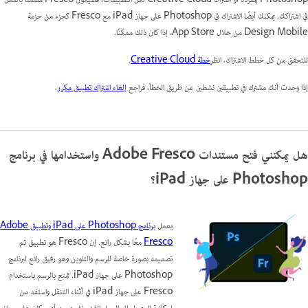
Photoshop بمفرده أو اشتراك Creative Cloud لكل التطبيقات، فسيكون Fresco مضمنًا بالفعل
في اشتراكك. يمكنك أيضًا الاشتراك في Photoshop على جهاز iPad مع Fresco كجزء من حزمة
Design Mobile من خلال App Store، إذا كان ذلك ممكنًا.
للتحقق من كل خطط الاشتراك، انظر
خطة Creative Cloud
.
إذا وجدت أنك مشترك في تطبيقين نشطين عن طريق الخطأ، فراجع
إلغاء اشتراك تطبيق مكرر
.
هل يمكنني فتح مستندات Adobe Fresco واستخدامها في برنامج
Photoshop على جهاز iPad؟
يعمل
برنامج Photoshop على iPad
وتطبيق Adobe
Fresco
معًا بشكل رائع. إن Fresco هو تطبيق تم
تصميمه بصورة خاصة للرسم والتلوين وهو رفيق رائع لبرنامج
Photoshop على جهاز iPad. تمتع بالرسم باستخدام
Fresco على جهاز iPad في أثناء التنقل واستفد من