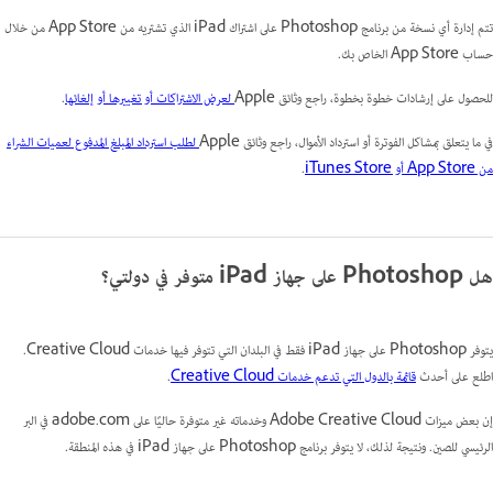
تتم إدارة أي نسخة من برنامج Photoshop على اشتراك iPad الذي تشتريه من App Store من خلال
حساب App Store الخاص بك.
للحصول على إرشادات خطوة بخطوة، راجع وثائق Apple
لعرض الاشتراكات أو تغييرها أو إلغائها
.
في ما يتعلق بمشاكل الفوترة أو استرداد الأموال، راجع وثائق Apple
لطلب استرداد المبلغ المدفوع لعميات الشراء
من App Store أو iTunes Store
.
هل Photoshop على جهاز iPad متوفر في دولتي؟
يتوفر Photoshop على جهاز iPad فقط في البلدان التي تتوفر فيها خدمات Creative Cloud.
اطلع على أحدث
قائمة بالدول التي تدعم خدمات Creative Cloud
.
إن بعض ميزات Adobe Creative Cloud وخدماته غير متوفرة حاليًا على adobe.com في البر
الرئيسي للصين. ونتيجة لذلك، لا يتوفر برنامج Photoshop على جهاز iPad في هذه المنطقة.