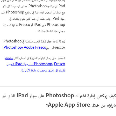
إمكانية الوصول إلى العمل الفني نفسه من أي مكان على جهاز
iPad في برنامج Photoshop. حسّن الرسم بشكل أكبر
مع عمليات التحرير الإبداعية في برنامج Photoshop على
جهاز iPad. يتم حفظ أي عمل فني تقوم بإنشائه في
Photoshop على iPad أو Fresco تلقائيًا كمستند
سحابي عند الاتصال بشبكة.
لمعرفة المزيد حول كيفية العمل بسلاسة في Photoshop
وFresco، راجع
Adobe Fresco وPhotoshop
.
للحصول على بعض الإلهام للشروع في العمل، انظر
استخدام
Fresco وPhotoshop على جهاز iPad لتحويل
نفسك إلى إحدى شخصيات مانغا الكرتونية
.
كيف يمكنني إدارة اشتراك Photoshop على جهاز iPad الذي تم
شراؤه من خلال Apple App Store؟