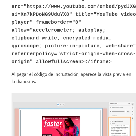
src="https://www.youtube.com/embed/pydJXG
si=Xn7kPDoNG9UduYX8" title="YouTube video
player" frameborder="0"
allow="accelerometer; autoplay;
clipboard-write; encrypted-media;
gyroscope; picture-in-picture; web-share"
referrerpolicy="strict-origin-when-cross-
origin" allowfullscreen></iframe>
Al pegar el código de incrustación, aparece la vista previa en
la diapositiva.