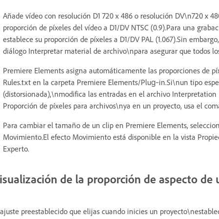
Añade vídeo con resolución D1 720 x 486 o resolución DV\n720 x 4
proporción de píxeles del vídeo a D1/DV NTSC (0.9).Para una graba
establece su proporción de píxeles a D1/DV PAL (1.067).Sin embargo, 
diálogo Interpretar material de archivo\npara asegurar que todos lo
Premiere Elements asigna automáticamente las proporciones de píxe
Rules.txt en la carpeta Premiere Elements/Plug‑in.Si\nun tipo esp
(distorsionada),\nmodifica las entradas en el archivo Interpretation 
Proporción de píxeles para archivos\nya en un proyecto, usa el com
Para cambiar el tamaño de un clip en Premiere Elements, selecciona
Movimiento.El efecto Movimiento está disponible en la vista Propied
Experto.
isualización de la proporción de aspecto de
 ajuste preestablecido que elijas cuando inicies un proyecto\nestabl