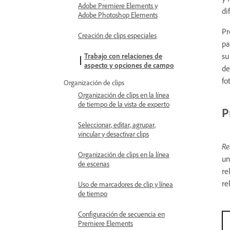
Adobe Premiere Elements y
di
Adobe Photoshop Elements
Pr
Creación de clips especiales
pa
su
Trabajo con relaciones de
aspecto y opciones de campo
de
fo
Organización de clips
Organización de clips en la línea
de tiempo de la vista de experto
P
Seleccionar, editar, agrupar,
vincular y desactivar clips
Re
Organización de clips en la línea
un
de escenas
re
re
Uso de marcadores de clip y línea
de tiempo
Configuración de secuencia en
Premiere Elements