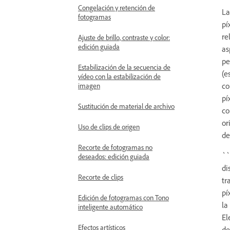
Congelación y retención de
La
fotogramas
pí
re
Ajuste de brillo, contraste y color:
edición guiada
as
pe
Estabilización de la secuencia de
(e
vídeo con la estabilización de
co
imagen
pí
Sustitución de material de archivo
co
or
Uso de clips de origen
de
Recorte de fotogramas no
``
deseados: edición guiada
di
Recorte de clips
tr
pí
Edición de fotogramas con Tono
la
inteligente automático
El
Efectos artísticos
de