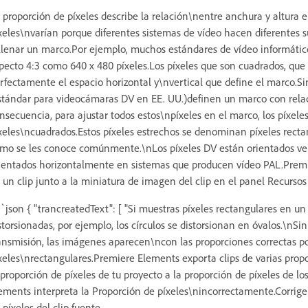
 proporción de píxeles describe la relación\nentre anchura y altura 
xeles\nvarían porque diferentes sistemas de vídeo hacen diferentes 
llenar un marco.Por ejemplo, muchos estándares de vídeo informátic
pecto 4:3 como 640 x 480 píxeles.Los píxeles que son cuadrados, que 
rfectamente el espacio horizontal y\nvertical que define el marco.
stándar para videocámaras DV en EE. UU.)definen un marco con rela
nsecuencia, para ajustar todos estos\npíxeles en el marco, los píxel
xeles\ncuadrados.Estos píxeles estrechos se denominan píxeles rectan
mo se les conoce comúnmente.\nLos píxeles DV están orientados ve
ientados horizontalmente en sistemas que producen vídeo PAL.Premi
 un clip junto a la miniatura de imagen del clip en el panel Recursos
`json { "trancreatedText": [ "Si muestras píxeles rectangulares en 
storsionadas, por ejemplo, los círculos se distorsionan en óvalos.\n
ansmisión, las imágenes aparecen\ncon las proporciones correctas p
xeles\nrectangulares.Premiere Elements exporta clips de varias prop
 proporción de píxeles de tu proyecto a la proporción de píxeles de lo
ements interpreta la Proporción de píxeles\nincorrectamente.Corrig
 píxeles del clip fuente.