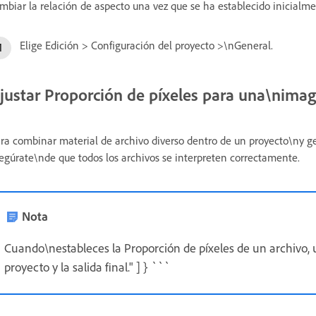
mbiar la relación de aspecto una vez que se ha establecido inicialme
Elige Edición > Configuración del proyecto >\nGeneral.
justar Proporción de píxeles para una\nimage
ra combinar material de archivo diverso dentro de un proyecto\ny gen
egúrate\nde que todos los archivos se interpreten correctamente.
Nota
Cuando\nestableces la Proporción de píxeles de un archivo, u
proyecto y la salida final." ] } ```