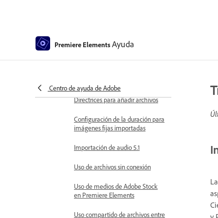
Archivado de proyectos
Renderizado acelerado por GPU
Ayuda
Premiere Elements
Edición de vídeo en 360° y RV
Importación y adición de medios
Agregar medios
T
Centro de ayuda de Adobe
Directrices para añadir archivos
Úl
Configuración de la duración para
imágenes fijas importadas
I
Importación de audio 5.1
Uso de archivos sin conexión
La
Uso de medios de Adobe Stock
as
en Premiere Elements
Ci
Uso compartido de archivos entre
y 