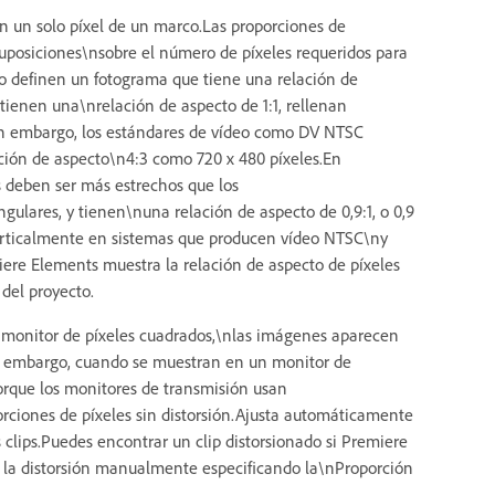
en un solo píxel de un marco.Las proporciones de
suposiciones\nsobre el número de píxeles requeridos para
o definen un fotograma que tiene una relación de
tienen una\nrelación de aspecto de 1:1, rellenan
Sin embargo, los estándares de vídeo como DV NTSC
ción de aspecto\n4:3 como 720 x 480 píxeles.En
es deben ser más estrechos que los
gulares, y tienen\nuna relación de aspecto de 0,9:1, o 0,9
rticalmente en sistemas que producen vídeo NTSC\ny
ere Elements muestra la relación de aspecto de píxeles
 del proyecto.
un monitor de píxeles cuadrados,\nlas imágenes aparecen
Sin embargo, cuando se muestran en un monitor de
orque los monitores de transmisión usan
orciones de píxeles sin distorsión.Ajusta automáticamente
s clips.Puedes encontrar un clip distorsionado si Premiere
e la distorsión manualmente especificando la\nProporción