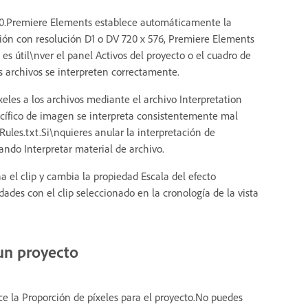
80.Premiere Elements establece automáticamente la
ción con resolución D1 o DV 720 x 576, Premiere Elements
es útil\nver el panel Activos del proyecto o el cuadro de
s archivos se interpreten correctamente.
les a los archivos mediante el archivo Interpretation
ecífico de imagen se interpreta consistentemente mal
Rules.txt.Si\nquieres anular la interpretación de
ando Interpretar material de archivo.
 el clip y cambia la propiedad Escala del efecto
ades con el clip seleccionado en la cronología de la vista
 un proyecto
ece la Proporción de píxeles para el proyecto.No puedes