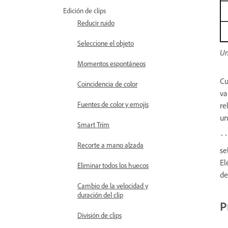
Edición de clips
Reducir ruido
Seleccione el objeto
Un
Momentos espontáneos
Cu
Coincidencia de color
va
Fuentes de color y emojis
re
un
Smart Trim
``
Recorte a mano alzada
se
El
Eliminar todos los huecos
de
Cambio de la velocidad y
duración del clip
P
División de clips