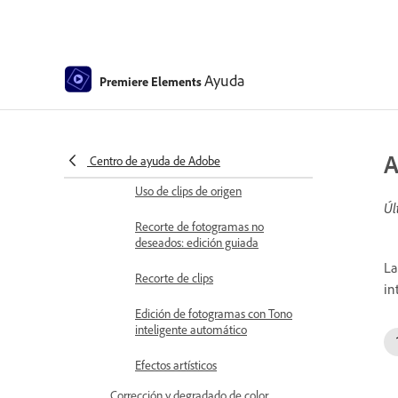
fotogramas
Ajuste de brillo, contraste y color:
edición guiada
Ayuda
Premiere Elements
Estabilización de la secuencia de
vídeo con la estabilización de
imagen
Sustitución de material de archivo
A
Centro de ayuda de Adobe
Uso de clips de origen
Úl
Recorte de fotogramas no
deseados: edición guiada
La
Recorte de clips
in
Edición de fotogramas con Tono
inteligente automático
Efectos artísticos
Corrección y degradado de color