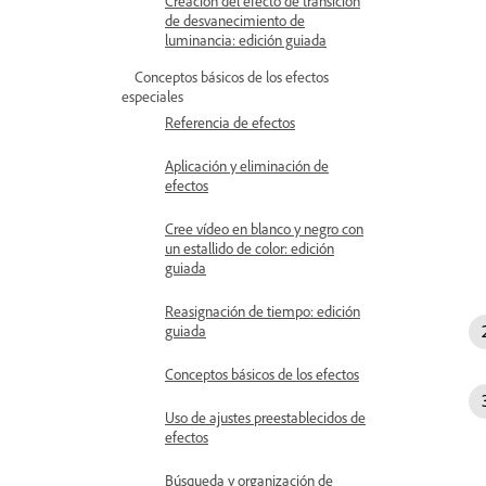
Creación del efecto de transición
de desvanecimiento de
luminancia: edición guiada
Conceptos básicos de los efectos
especiales
Referencia de efectos
Aplicación y eliminación de
efectos
Cree vídeo en blanco y negro con
un estallido de color: edición
guiada
Reasignación de tiempo: edición
guiada
Conceptos básicos de los efectos
Uso de ajustes preestablecidos de
efectos
Búsqueda y organización de