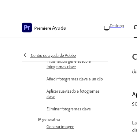
Cambiar la opacidad de los clips
Eliminar y restaurar el fondo
Desktop
Ayuda
Premiere
Editar fondo
Añadir efectos y transiciones
C
Centro de ayuda de Adobe
Información general sobre
fotogramas clave
Úl
Añadir fotogramas clave a un clip
Aplicar suavizado a fotogramas
A
clave
se
Eliminar fotogramas clave
IA generativa
La
Generar imagen
di