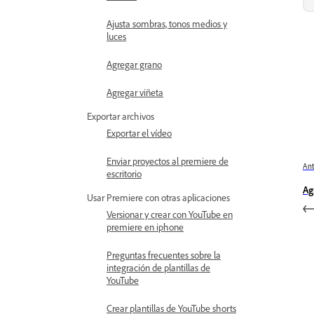
Ajusta sombras, tonos medios y
luces
Agregar grano
Agregar viñeta
Exportar archivos
Exportar el vídeo
Enviar proyectos al premiere de
Ant
escritorio
Ag
Usar Premiere con otras aplicaciones
Versionar y crear con YouTube en
premiere en iphone
Preguntas frecuentes sobre la
integración de plantillas de
YouTube
Crear plantillas de YouTube shorts