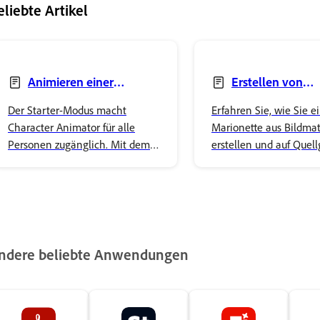
eliebte Artikel
Animieren einer
Erstellen von
Marionette im Starter-
Marionetten aus
Der Starter-Modus macht
Erfahren Sie, wie Sie e
Modus
Bildmaterial
Character Animator für alle
Marionette aus Bildmat
Personen zugänglich. Mit dem
erstellen und auf Quell
Starter-Modus können Sie
basierende Marionette
Marionetten animieren, ohne
bearbeiten oder ändern
ein Experte sein zu müssen. Die
vereinfachte
Benutzeroberfläche konzentriert
sich auf Performance,
ndere beliebte Anwendungen
Aufzeichnung und Export von
Figuren, wodurch die Erstellung
von Animationen vereinfacht
wird.