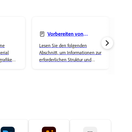
Vorbereiten von
Grafiken
Mar
ine
Lesen Sie den folgenden
Choo
Mak
erial
Abschnitt, um Informationen zur
char
grafiken
erforderlichen Struktur und
simp
n
Benennung der Elemente Ihrer
cust
.
Marionette und zum Rigging zu
pick
erhalten.
acce
and 
to y
real