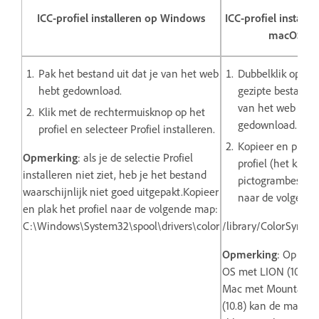
ICC-profiel installeren op Windows
ICC-profiel installe
macOS
Pak het bestand uit dat je van het web
Dubbelklik op het
hebt gedownload.
gezipte bestand d
van het web heb
Klik met de rechtermuisknop op het
gedownload.
profiel en selecteer Profiel installeren.
Kopieer en plak 
Opmerking
: als je de selectie Profiel
profiel (het kleurr
installeren niet ziet, heb je het bestand
pictogrambestan
waarschijnlijk niet goed uitgepakt.Kopieer
naar de volgend
en plak het profiel naar de volgende map:
C:\Windows\System32\spool\drivers\color
/library/ColorSync/Pr
Opmerking
: Op een
OS met LION (10.7) o
Mac met Mountain 
(10.8) kan de map