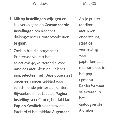
Windows
Mac OS
Klik op
Instellingen wijzigen
en
Als je printer
klik vervolgens op
Geavanceerde
randloos
instellingen
om naar het
afdrukken
dialoogvenster Printervoorkeuren
ondersteunt,
te gaan.
staat de
vermelding
Zoek in het dialoogvenster
voor
Printervoorkeuren het
papierformaat
selectievakje/keuzerondje voor
met randloos in
randloos afdrukken en vink het
het pop-
aan/selecteer het. Deze optie staat
upmenu
onder een ander tabblad voor
Papierformaat
verschillende printerfabrikanten.
selecteren
in
Bijvoorbeeld het tabblad
Pagina-
het
instelling
voor Canon, het tabblad
dialoogvenster
Papier/Kwaliteit
voor Hewlett
Afdrukken.
Packard of het tabblad
Algemeen